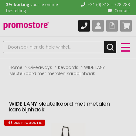
3% korting
voor je online
+31 (0) 318 – 728 788
bestelling
Contact
Home
Giveaways
Keycords
WIDE LANY
sleutelkoord met metalen karabijnhaak
WIDE LANY sleutelkoord met metalen
karabijnhaak
48 UUR PRODUCTIE
Naar
het