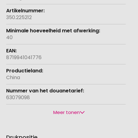
350.225212
40
8719941041776
China
63079098
Meer tonen
Drukpositie