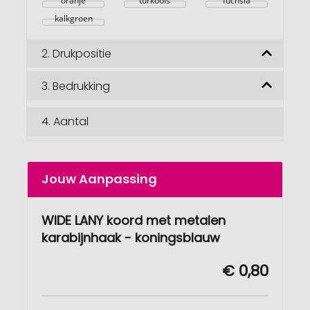
oranje
turkoois
fuchsia
kalkgroen
2.
Drukpositie
3.
Bedrukking
4.
Aantal
Jouw Aanpassing
WIDE LANY koord met metalen
karabijnhaak - koningsblauw
€ 0,80