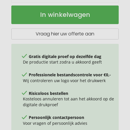
WIDE
Op
In winkelwagen
LANY
voorraad
sleutelkoord
met
metalen
Vraag hier uw offerte aan
karabijnhaak
Gratis digitale proef op dezelfde dag
De productie start zodra u akkoord geeft
Professionele bestandscontrole voor €0,-
Wij controleren uw logo voor het drukwerk
Risicoloos bestellen
Kosteloos annuleren tot aan het akkoord op de
digitale drukproef
Persoonlijk contactpersoon
Voor vragen of persoonlijk advies