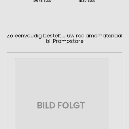
16678 Stuk
11135 Stuk
203
Zo eenvoudig bestelt u uw reclamemateriaal
bij Promostore