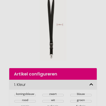
einde
van
de
afbeeldingengalerij
gaan
Naar
Artikel configureren
het
begin
van
1.
Kleur
de
afbeeldingengalerij
koningsblauw
zwart
blauw
rood
wit
groen