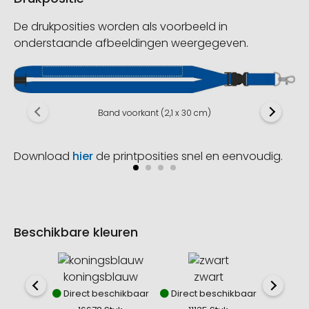
De drukposities worden als voorbeeld in
onderstaande afbeeldingen weergegeven.
Band voorkant (2,1 x 30 cm)
Download
hier
de printposities snel en eenvoudig.
Beschikbare kleuren
koningsblauw
zwart
b
Direct beschikbaar
Direct beschikbaar
Direct