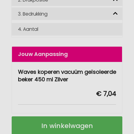
3.
Bedrukking
4.
Aantal
Jouw Aanpassing
Waves koperen vacuüm geïsoleerde
beker 450 ml Zilver
€ 7,04
Waves
Op
In winkelwagen
koperen
voorraad
vacuüm