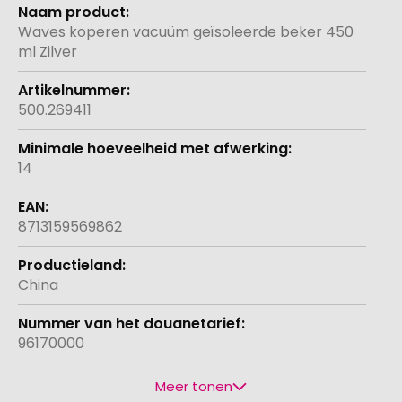
Meer
informatie
Waves koperen vacuüm geïsoleerde beker 450
ml Zilver
500.269411
14
8713159569862
China
96170000
Meer tonen