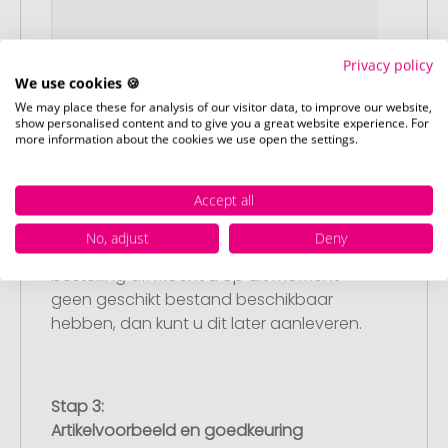
Privacy policy
We use cookies 🍪
We may place these for analysis of our visitor data, to improve our website,
show personalised content and to give you a great website experience. For
more information about the cookies we use open the settings.
Stap 2:
Accept all
Upload van uw logo of ontwerp
Upload uw logo of ontwerp op onze
No, adjust
Deny
afrekenpagina (checkout) en rond uw
bestelling af. Mocht u op dit moment
geen geschikt bestand beschikbaar
hebben, dan kunt u dit later aanleveren.
Stap 3:
Artikelvoorbeeld en goedkeuring