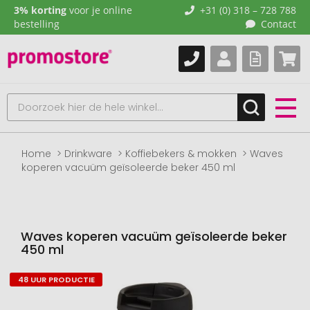
3% korting
voor je online
+31 (0) 318 – 728 788
bestelling
Contact
Home
Drinkware
Koffiebekers & mokken
Waves
koperen vacuüm geïsoleerde beker 450 ml
Waves koperen vacuüm geïsoleerde beker
450 ml
48 UUR PRODUCTIE
Naar
het