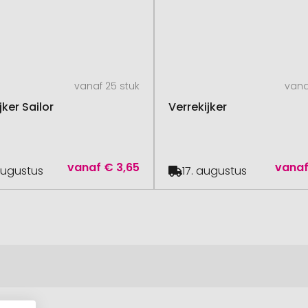
vanaf 25 stuk
vana
jker Sailor
Verrekijker
vanaf
€ 3,65
vana
augustus
17. augustus