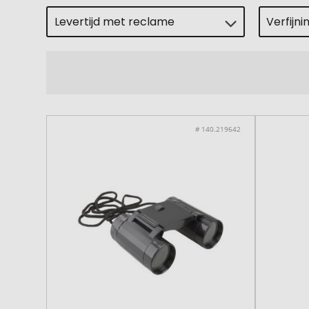
Levertijd met reclame
Verfijni
# 140.219642