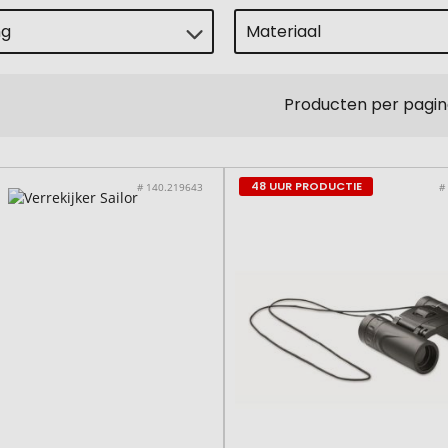
ng
Materiaal
Producten per pagin
48 UUR PRODUCTIE
# 140.219643
#