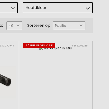
Hoofdkleur
a:
Sorteren op
48
Positie
48 UUR PRODUCTIE
 350.272944
# 365.205289