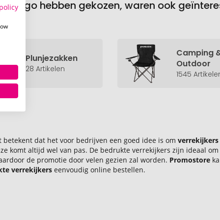
rukt logo hebben gekozen, waren ook geïnter
policy
how
Camping 
Plunjezakken
Outdoor
28 Artikelen
1545 Artikele
dit betekent dat het voor bedrijven een goed idee is om
verrekijkers
deze komt altijd wel van pas. De bedrukte verrekijkers zijn ideaal
waardoor de promotie door velen gezien zal worden.
Promostore
k
te verrekijkers
eenvoudig online bestellen.