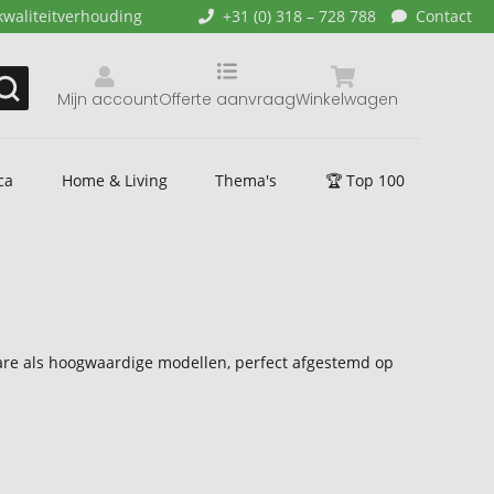
kwaliteitverhouding
+31 (0) 318 – 728 788
Contact
Mijn account
Offerte aanvraag
Winkelwagen
ca
Home & Living
Thema's
🏆 Top 100
lbare als hoogwaardige modellen, perfect afgestemd op