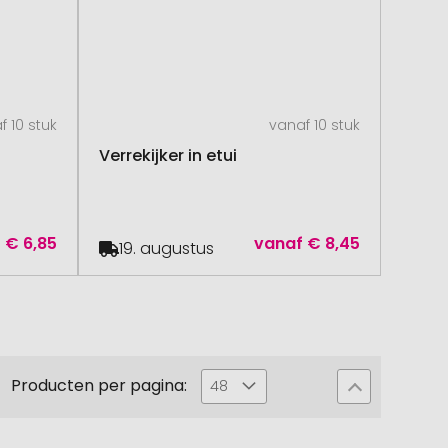
f 10 stuk
vanaf 10 stuk
Verrekijker in etui
f
€ 6,85
vanaf
€ 8,45
19. augustus
Producten per pagina:
48