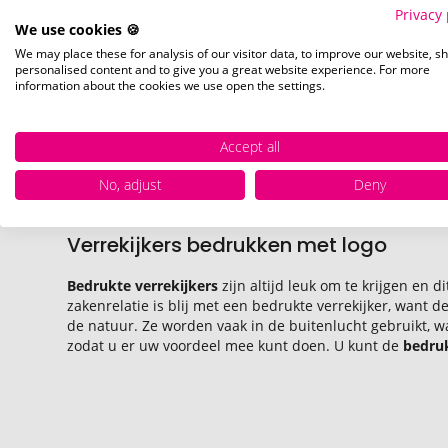
Klanten die voor verrekijkers met bed
Privacy 
promotieartikelen:
We use cookies 🍪
We may place these for analysis of our visitor data, to improve our website, s
personalised content and to give you a great website experience. For more
information about the cookies we use open the settings.
Camping
34 Artikelen
Accept all
No, adjust
Deny
Verrekijkers bedrukken met logo
Bedrukte verrekijkers
zijn altijd leuk om te krijgen en 
zakenrelatie is blij met een bedrukte verrekijker, want 
de natuur. Ze worden vaak in de buitenlucht gebruikt, 
zodat u er uw voordeel mee kunt doen. U kunt de
bedruk