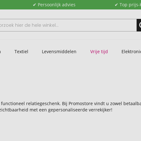
✔ Persoonlijk advies
✔ Top prijs-
n
Textiel
Levensmiddelen
Vrije tijd
Elektroni
n functioneel relatiegeschenk. Bij Promostore vindt u zowel betaa
zichtbaarheid met een gepersonaliseerde verrekijker!