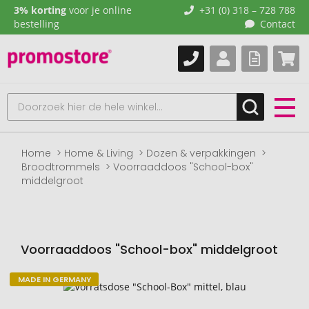
3% korting
voor je online
+31 (0) 318 – 728 788
bestelling
Contact
Home
Home & Living
Dozen & verpakkingen
Broodtrommels
Voorraaddoos "School-box"
middelgroot
Voorraaddoos "School-box" middelgroot
MADE IN GERMANY
Naar
het