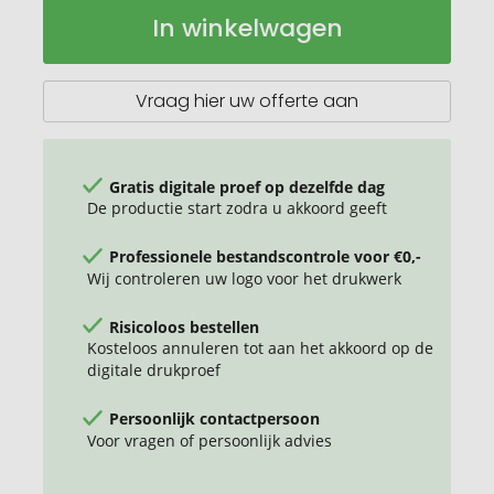
Voorraaddoos
Op
In winkelwagen
"School-
voorraad
box"
middelgroot
Vraag hier uw offerte aan
Gratis digitale proef op dezelfde dag
De productie start zodra u akkoord geeft
Professionele bestandscontrole voor €0,-
Wij controleren uw logo voor het drukwerk
Risicoloos bestellen
Kosteloos annuleren tot aan het akkoord op de
digitale drukproef
Persoonlijk contactpersoon
Voor vragen of persoonlijk advies