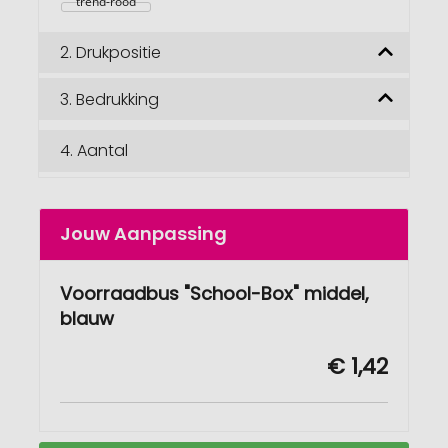
trend-rood
2.
Drukpositie
3.
Bedrukking
4.
Aantal
Jouw Aanpassing
Voorraadbus "School-Box" middel,
blauw
€ 1,42