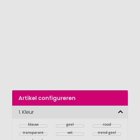
einde
van
de
afbeeldingengalerij
gaan
Naar
Artikel configureren
het
begin
van
1.
Kleur
de
afbeeldingengalerij
blauw
geel
rood
transparant
wit
trend-geel