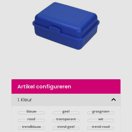
van
de
afbeeldingengalerij
gaan
Naar
Artikel configureren
het
begin
van
1.
Kleur
de
afbeeldingengalerij
blauw
geel
grasgroen
rood
transparant
wit
trendblauw
trend-geel
trend-rood