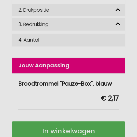
2.
Drukpositie
3.
Bedrukking
4.
Aantal
Jouw Aanpassing
Broodtrommel "Pauze-Box", blauw
€ 2,17
Broodtrommel
Op
In winkelwagen
"Pauze-
voorraad
box"