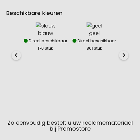
Beschikbare kleuren
blauw
geel
gra
Direct beschikbaar
Direct beschikbaar
Direct
170 Stuk
801 Stuk
61
Zo eenvoudig bestelt u uw reclamemateriaal
bij Promostore