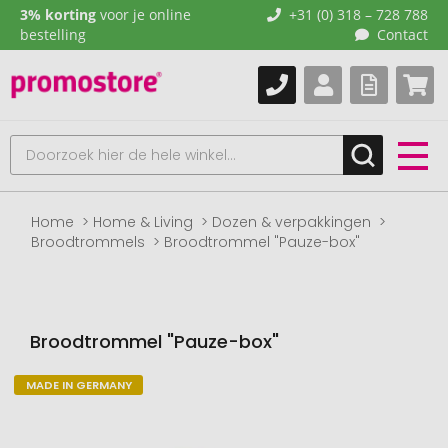
3% korting
voor je online
+31 (0) 318 – 728 788
bestelling
Contact
Home
Home & Living
Dozen & verpakkingen
Broodtrommels
Broodtrommel "Pauze-box"
Broodtrommel "Pauze-box"
MADE IN GERMANY
Naar
het
einde