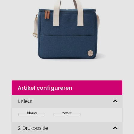
van
de
afbeeldingengalerij
gaan
Naar
Artikel configureren
het
begin
van
1.
Kleur
de
afbeeldingengalerij
blauw
zwart
2.
Drukpositie