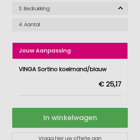
3.
Bedrukking
4.
Aantal
Jouw Aanpassing
VINGA Sortino koelmand/blauw
€ 25,17
VINGA
Op
In winkelwagen
Sortino
voorraad
koelmand
Vraag hier uw offerte aan