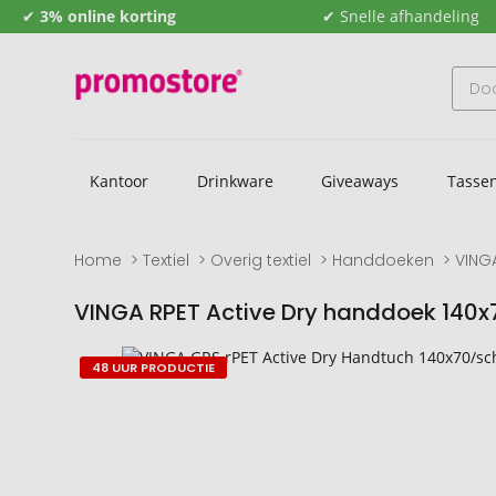
✔
3% online korting
✔ Snelle afhandeling
Kantoor
Drinkware
Giveaways
Tasse
Home
Textiel
Overig textiel
Handdoeken
VING
VINGA RPET Active Dry handdoek 140x
Naar
Naar
48 UUR PRODUCTIE
het
het
einde
begin
van
van
de
de
afbeeldingengalerij
afbeeldingengalerij
gaan