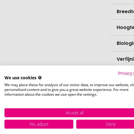
Breedt
Hoogt
Biolog
Verfijn
Privacy 
Levert
We use cookies 🍪
We may place these for analysis of our visitor data, to improve our website, s
personalised content and to give you a great website experience. For more
Levert
information about the cookies we use open the settings.
Hoevee
Accept all
Voorr
No, adjust
Deny