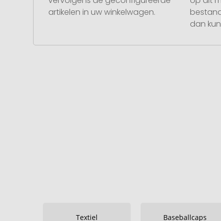
vervolgens de geconfigureerde
op dit 
artikelen in uw winkelwagen.
bestand
dan kunt
Textiel
Baseballcaps