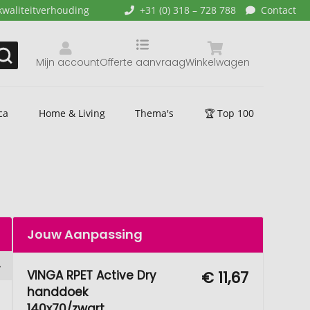
kwaliteitverhouding
+31 (0) 318 – 728 788
Contact
Mijn account
Offerte aanvraag
Winkelwagen
ca
Home & Living
Thema's
🏆 Top 100
Jouw Aanpassing
VINGA RPET Active Dry
€ 11,67
handdoek
140x70/zwart