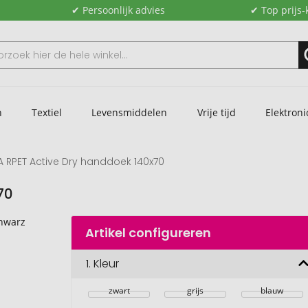
✔ Persoonlijk advies
✔ Top prijs-
n
Textiel
Levensmiddelen
Vrije tijd
Elektroni
A RPET Active Dry handdoek 140x70
70
Artikel configureren
1.
Kleur
zwart
grijs
blauw