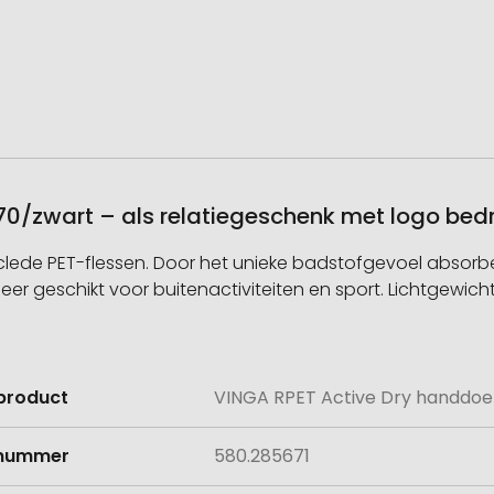
70/zwart – als relatiegeschenk met logo bed
ede PET-flessen. Door het unieke badstofgevoel absorbe
Zeer geschikt voor buitenactiviteiten en sport. Lichtgewich
product
VINGA RPET Active Dry handdoe
e
lnummer
580.285671