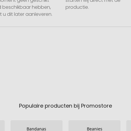
moment geen geschikt
starten wij direct met de
 beschikbaar hebben,
productie.
 u dit later aanleveren.
Populaire producten bij Promostore
Bandanas
Beanies