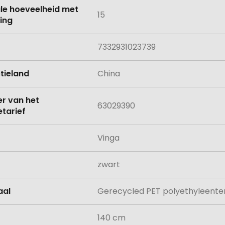
le hoeveelheid met
15
ing
7332931023739
tieland
China
 van het
63029390
tarief
Vinga
zwart
aal
Gerecycled PET polyethyleenter
140 cm