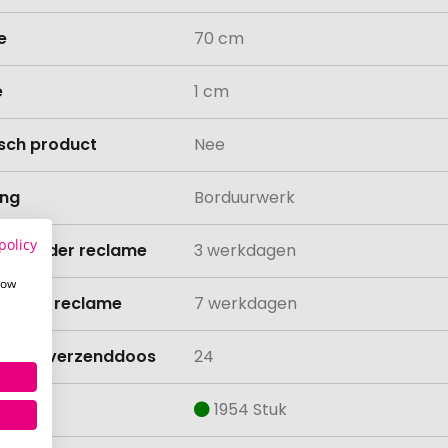
e
70 cm
e
1 cm
isch product
Nee
ing
Borduurwerk
policy
ijd zonder reclame
3 werkdagen
how
ijd met reclame
7 werkdagen
lheid verzenddoos
24
aad
1954 Stuk