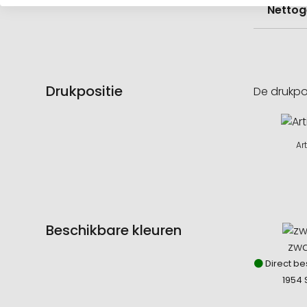
Nettog
Drukpositie
De drukpo
Ar
Beschikbare kleuren
zwa
Direct be
1954 