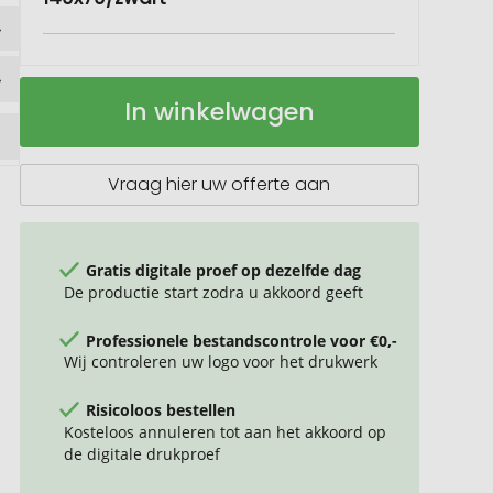
VINGA
Op
In winkelwagen
RPET
voorraad
Active
Dry
handdoek
Vraag hier uw offerte aan
140x70
Gratis digitale proef op dezelfde dag
De productie start zodra u akkoord geeft
Professionele bestandscontrole voor €0,-
Wij controleren uw logo voor het drukwerk
Risicoloos bestellen
Kosteloos annuleren tot aan het akkoord op
de digitale drukproef