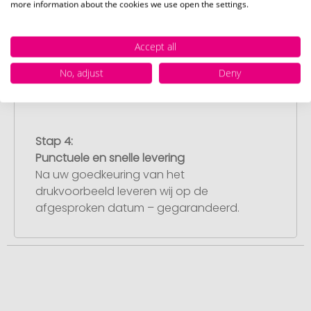
Stap 3:
more information about the cookies we use open the settings.
Artikelvoorbeeld en goedkeuring
U ontvangt van ons een gratis
Accept all
drukvoorbeeld met uw ontwerp. Zodra u
dit heeft goedgekeurd, starten wij direct
No, adjust
Deny
met de productie.
Stap 4:
Punctuele en snelle levering
Na uw goedkeuring van het
drukvoorbeeld leveren wij op de
afgesproken datum – gegarandeerd.