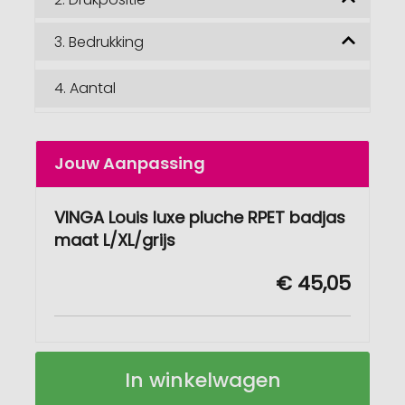
3.
Bedrukking
4.
Aantal
Jouw Aanpassing
VINGA Louis luxe pluche RPET badjas
maat L/XL/grijs
€ 45,05
VINGA
Op
In winkelwagen
Louis
voorraad
luxe