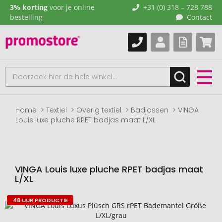
3% korting
voor je online
+31 (0) 318 – 728 788
bestelling
Contact
Home
Textiel
Overig textiel
Badjassen
VINGA
Louis luxe pluche RPET badjas maat L/XL
VINGA Louis luxe pluche RPET badjas maat
L/XL
48 UUR PRODUCTIE
Naar
het