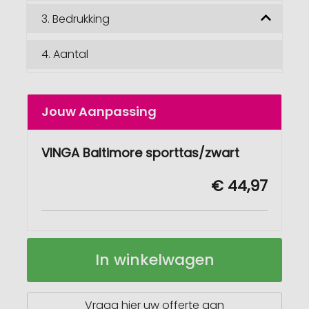
3.
Bedrukking
4.
Aantal
Jouw Aanpassing
VINGA Baltimore sporttas/zwart
€ 44,97
VINGA
Op
In winkelwagen
Baltimore
voorraad
sporttas
Vraag hier uw offerte aan