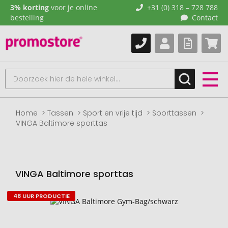
3% korting
voor je online
+31 (0) 318 – 728 788
bestelling
Contact
Home
Tassen
Sport en vrije tijd
Sporttassen
VINGA Baltimore sporttas
VINGA Baltimore sporttas
48 UUR PRODUCTIE
Naar
het
einde