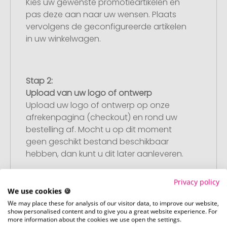
Kies uw gewenste promotieartikelen en
pas deze aan naar uw wensen. Plaats
vervolgens de geconfigureerde artikelen
in uw winkelwagen.
Stap 2:
Upload van uw logo of ontwerp
Upload uw logo of ontwerp op onze
afrekenpagina (checkout) en rond uw
bestelling af. Mocht u op dit moment
geen geschikt bestand beschikbaar
hebben, dan kunt u dit later aanleveren.
Privacy policy
We use cookies 🍪
Stap 3:
We may place these for analysis of our visitor data, to improve our website,
Artikelvoorbeeld en goedkeuring
show personalised content and to give you a great website experience. For
U ontvangt van ons een gratis
more information about the cookies we use open the settings.