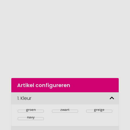
van
de
afbeeldingengalerij
gaan
Naar
Artikel configureren
het
begin
van
1.
Kleur
de
afbeeldingengalerij
groen
zwart
greige
navy