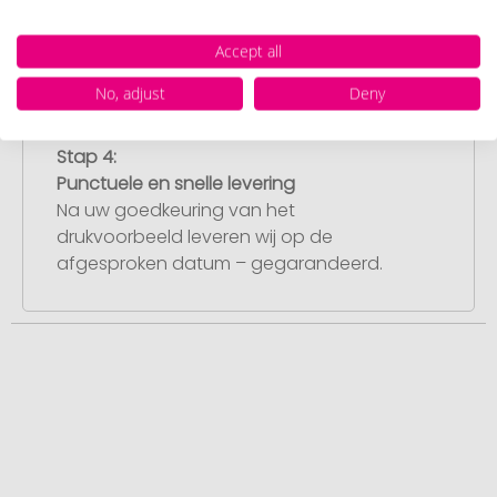
drukvoorbeeld met uw ontwerp. Zodra u
dit heeft goedgekeurd, starten wij direct
Accept all
met de productie.
No, adjust
Deny
Stap 4:
Punctuele en snelle levering
Na uw goedkeuring van het
drukvoorbeeld leveren wij op de
afgesproken datum – gegarandeerd.