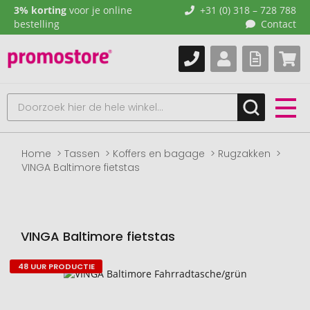
3% korting
voor je online
+31 (0) 318 – 728 788
bestelling
Contact
Home
Tassen
Koffers en bagage
Rugzakken
VINGA Baltimore fietstas
VINGA Baltimore fietstas
48 UUR PRODUCTIE
Naar
het
einde