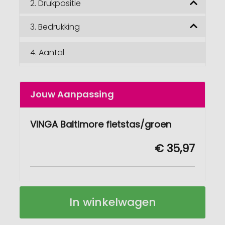
2.
Drukpositie
3.
Bedrukking
4.
Aantal
Jouw Aanpassing
VINGA Baltimore fietstas/groen
€ 35,97
VINGA
Op
In winkelwagen
Baltimore
voorraad
fietstas