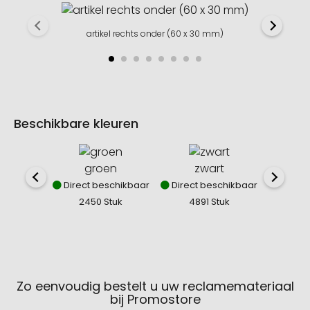
artikel rechts onder (60 x 30 mm)
Beschikbare kleuren
groen
zwart
g
Direct beschikbaar
Direct beschikbaar
Direct
2450 Stuk
4891 Stuk
55
Zo eenvoudig bestelt u uw reclamemateriaal
bij Promostore