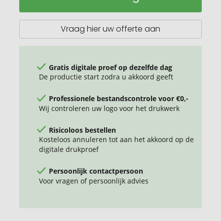
fles,
mat,
750
Vraag hier uw offerte aan
ml
met
karabijnhaak
Gratis digitale proef op dezelfde dag
De productie start zodra u akkoord geeft
Professionele bestandscontrole voor €0,-
Wij controleren uw logo voor het drukwerk
Risicoloos bestellen
Kosteloos annuleren tot aan het akkoord op de
digitale drukproef
Persoonlijk contactpersoon
Voor vragen of persoonlijk advies