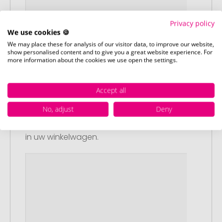
Privacy policy
We use cookies 🍪
We may place these for analysis of our visitor data, to improve our website,
show personalised content and to give you a great website experience. For
more information about the cookies we use open the settings.
Stap 1:
Artikelconfiguratie
Accept all
Kies uw gewenste promotieartikelen en
No, adjust
Deny
pas deze aan naar uw wensen. Plaats
vervolgens de geconfigureerde artikelen
in uw winkelwagen.