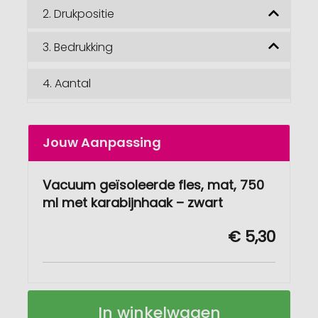
2.
Drukpositie
3.
Bedrukking
4.
Aantal
Jouw Aanpassing
Vacuum geïsoleerde fles, mat, 750
ml met karabijnhaak – zwart
€ 5,30
Vacuum
Op
In winkelwagen
geïsoleerde
voorraad