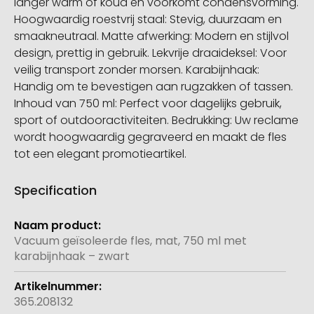
langer warm of koud en voorkomt condensvorming.
Hoogwaardig roestvrij staal: Stevig, duurzaam en
smaakneutraal. Matte afwerking: Modern en stijlvol
design, prettig in gebruik. Lekvrije draaideksel: Voor
veilig transport zonder morsen. Karabijnhaak:
Handig om te bevestigen aan rugzakken of tassen.
Inhoud van 750 ml: Perfect voor dagelijks gebruik,
sport of outdooractiviteiten. Bedrukking: Uw reclame
wordt hoogwaardig gegraveerd en maakt de fles
tot een elegant promotieartikel.
Specification
Meer
informatie
Vacuum geïsoleerde fles, mat, 750 ml met
karabijnhaak – zwart
365.208132