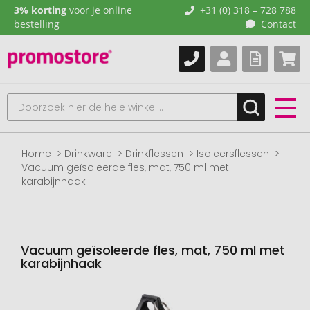
3% korting
voor je online
+31 (0) 318 – 728 788
bestelling
Contact
Home
Drinkware
Drinkflessen
Isoleersflessen
Vacuum geïsoleerde fles, mat, 750 ml met
karabijnhaak
Vacuum geïsoleerde fles, mat, 750 ml met
karabijnhaak
Naar