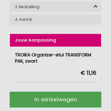
3.
Bedrukking
4.
Aantal
Jouw Aanpassing
TROIKA Organizer-etui TRANSFORM
PAK, zwart
€ 11,16
TROIKA
Op
In winkelwagen
Organizer-
voorraad
etui
TRANSFORM