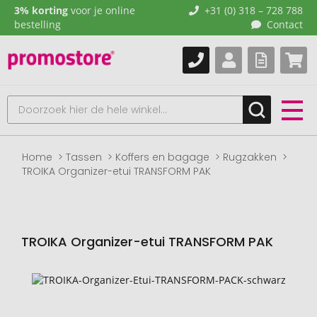
3% korting
voor je online
+31 (0) 318 – 728 788
bestelling
Contact
Home
Tassen
Koffers en bagage
Rugzakken
TROIKA Organizer-etui TRANSFORM PAK
TROIKA Organizer-etui TRANSFORM PAK
Naar
het
einde