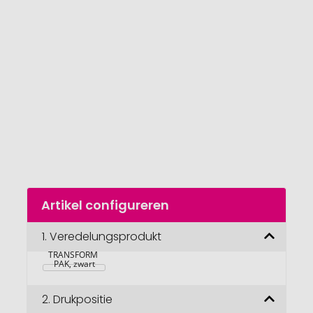
van
de
afbeeldingengalerij
gaan
Naar
Artikel configureren
het
begin
van
1.
Veredelungsprodukt
TROIKA 
Organizer-etui 
de
TRANSFORM 
afbeeldingengalerij
PAK, zwart
2.
Drukpositie