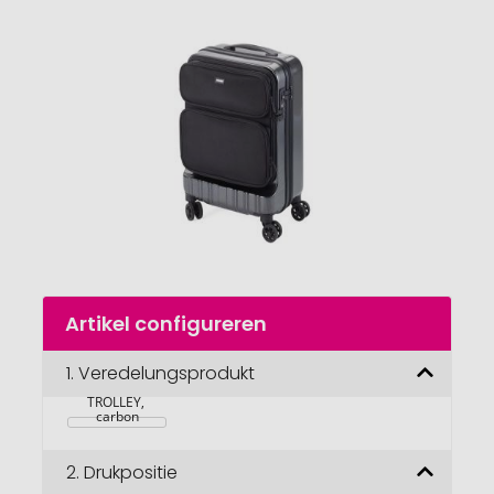
van
de
afbeeldingengalerij
gaan
Naar
Artikel configureren
het
begin
TROIKA 
van
1.
Veredelungsprodukt
Business-
trolley 36 UUR 
de
TROLLEY, 
afbeeldingengalerij
carbon
2.
Drukpositie