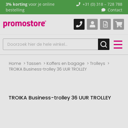
3% korting
voor je online
+31 (0) 318 – 728 788
bestelling
Contact
Home
Tassen
Koffers en bagage
Trolleys
TROIKA Business-trolley 36 UUR TROLLEY
TROIKA Business-trolley 36 UUR TROLLEY
Naar
het
einde