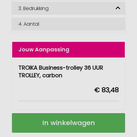
3.
Bedrukking
4.
Aantal
Jouw Aanpassing
TROIKA Business-trolley 36 UUR
TROLLEY, carbon
€ 83,48
TROIKA
Op
In winkelwagen
Business-
voorraad
trolley
36