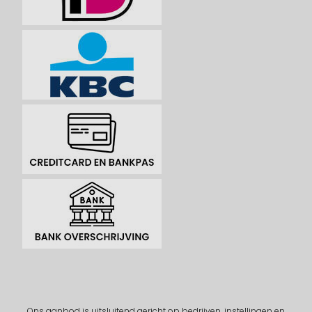
Ons aanbod is uitsluitend gericht op bedrijven, instellingen en