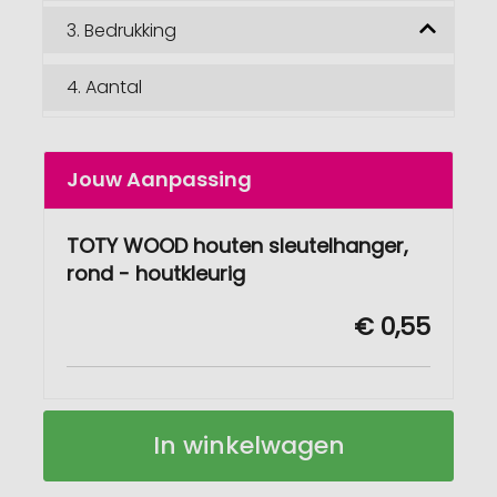
3.
Bedrukking
4.
Aantal
Jouw Aanpassing
TOTY WOOD houten sleutelhanger,
rond - houtkleurig
€ 0,55
TOTY
Op
In winkelwagen
WOOD
voorraad
Sleutelhanger
hout,