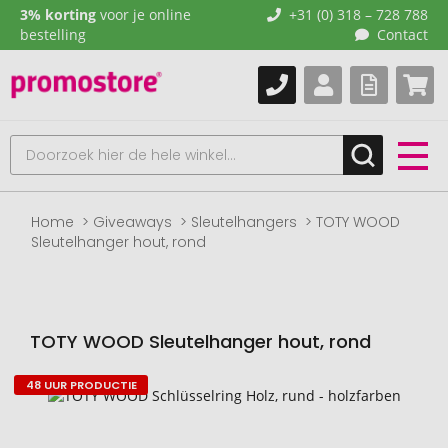
3% korting
voor je online
+31 (0) 318 – 728 788
bestelling
Contact
Home
Giveaways
Sleutelhangers
TOTY WOOD
Sleutelhanger hout, rond
TOTY WOOD Sleutelhanger hout, rond
48 UUR PRODUCTIE
Naar
het
einde