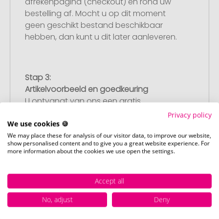
afrekenpagina (checkout) en rond uw
bestelling af. Mocht u op dit moment
geen geschikt bestand beschikbaar
hebben, dan kunt u dit later aanleveren.
Stap 3:
Artikelvoorbeeld en goedkeuring
U ontvangt van ons een gratis
drukvoorbeeld met uw ontwerp. Zodra u
Privacy policy
We use cookies 🍪
dit heeft goedgekeurd, starten wij direct
met de productie.
We may place these for analysis of our visitor data, to improve our website,
show personalised content and to give you a great website experience. For
more information about the cookies we use open the settings.
Stap 4:
Accept all
Punctuele en snelle levering
No, adjust
Deny
Na uw goedkeuring van het
drukvoorbeeld leveren wij op de