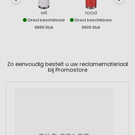
wit
rood
koni
Direct beschikbaar
Direct beschikbaar
Direct
8899 Stuk
9909 Stuk
34
Zo eenvoudig bestelt u uw reclamemateriaal
bij Promostore