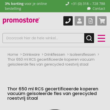
3% korting
voor je online
+31 (0) 318 – 728 788
bestelling
Contact
Home
Drinkware
Drinkflessen
Isoleersflessen
Thor 650 ml RCS gecertificeerde koperen vacuüm
geïsoleerde fles van gerecycled roestvrij staal
Thor 650 ml RCS gecertificeerde koperen
vacuüm geïsoleerde fles van gerecycled
roestvrij staal