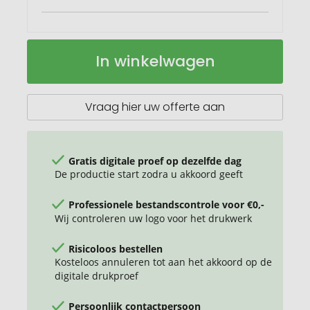
Thor
Op
In winkelwagen
650
voorraad
ml
RCS
gecertificeerde
Vraag hier uw offerte aan
koperen
vacuüm
geïsoleerde
fles
Gratis digitale proef op dezelfde dag
van
De productie start zodra u akkoord geeft
gerecycled
roestvrij
Professionele bestandscontrole voor €0,-
staal
Wij controleren uw logo voor het drukwerk
Risicoloos bestellen
Kosteloos annuleren tot aan het akkoord op de
digitale drukproef
Persoonlijk contactpersoon