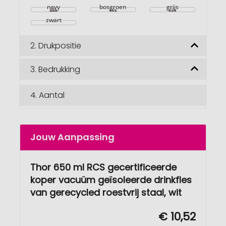
navy
bosgroen
grijs
zwart
2.
Drukpositie
3.
Bedrukking
4.
Aantal
Jouw Aanpassing
Thor 650 ml RCS gecertificeerde
koper vacuüm geïsoleerde drinkfles
van gerecycled roestvrij staal, wit
€ 10,52