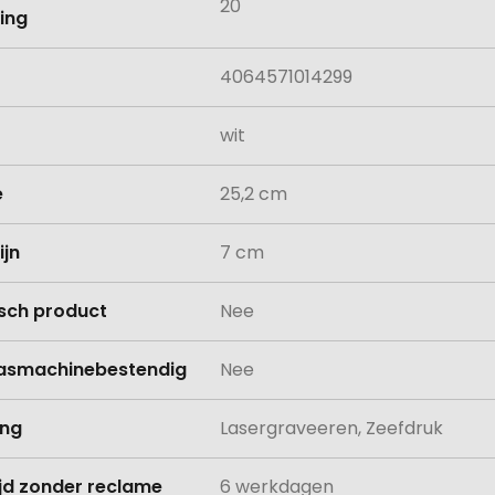
20
ing
4064571014299
wit
e
25,2 cm
ijn
7 cm
isch product
Nee
asmachinebestendig
Nee
ing
Lasergraveeren, Zeefdruk
ijd zonder reclame
6 werkdagen