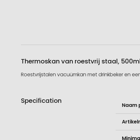
Thermoskan van roestvrij staal, 500ml
Roestvrijstalen vacuümkan met drinkbeker en ee
Specification
Meer
Naam 
informati
Artike
Minima