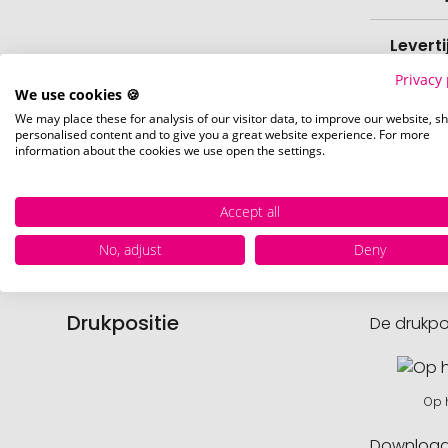
Levert
Privacy 
We use cookies 🍪
Hoevee
We may place these for analysis of our visitor data, to improve our website, s
personalised content and to give you a great website experience. For more
Voorr
information about the cookies we use open the settings.
Nettog
Accept all
No, adjust
Deny
Drukpositie
De drukpo
Op h
Downloa