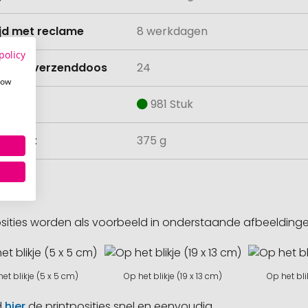
ijd met reclame
8 werkdagen
policy
lheid verzenddoos
24
how
aad
981 Stuk
ewicht
375 g
sities worden als voorbeeld in onderstaande afbeeldin
et blikje (5 x 5 cm)
Op het blikje (19 x 13 cm)
Op het bli
d
hier
de printposities snel en eenvoudig.