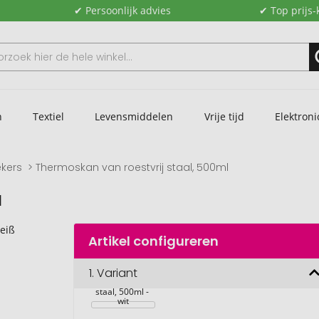
✔ Persoonlijk advies
✔ Top prijs-
n
Textiel
Levensmiddelen
Vrije tijd
Elektroni
kers
Thermoskan van roestvrij staal, 500ml
l
Artikel configureren
1.
Variant
Thermoskan 
van roestvrij 
staal, 500ml - 
wit