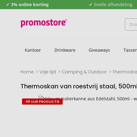
✔
3% online korting
✔ Snelle afhandeling
Kantoor
Drinkware
Giveaways
Tasse
Home
Vrije tijd
Camping & Outdoor
Thermosbe
Thermoskan van roestvrij staal, 500m
Naar
Naar
48 UUR PRODUCTIE
het
het
einde
begin
van
van
de
de
afbeeldingengalerij
afbeeldingengalerij
gaan