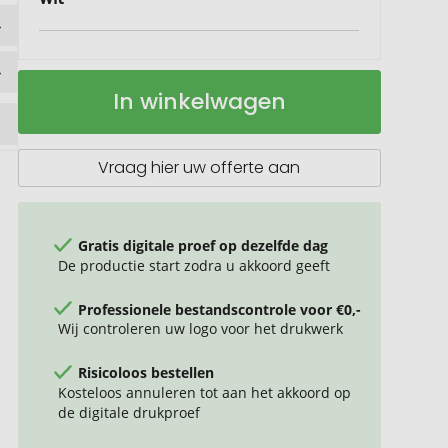
Thermoskan
Op
In winkelwagen
van
voorraad
roestvrij
staal,
500ml
Vraag hier uw offerte aan
Gratis digitale proef op dezelfde dag
De productie start zodra u akkoord geeft
Professionele bestandscontrole voor €0,-
Wij controleren uw logo voor het drukwerk
Risicoloos bestellen
Kosteloos annuleren tot aan het akkoord op
de digitale drukproef