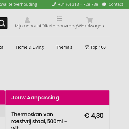
kwaliteitverhouding
+31 (0) 318 – 728 788
Contact
Mijn account
Offerte aanvraag
Winkelwagen
ca
Home & Living
Thema's
🏆 Top 100
Jouw Aanpassing
Thermoskan van
€ 4,30
roestvrij staal, 500ml -
wit