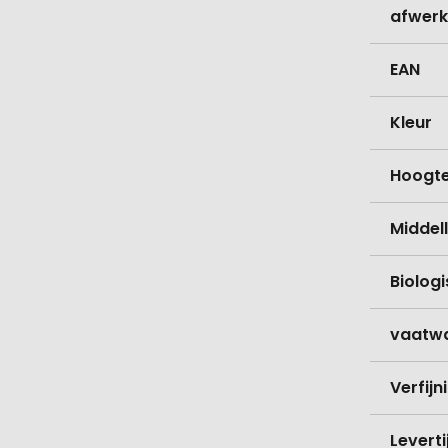
afwerk
EAN
Kleur
Hoogt
Middell
Biolog
vaatw
Verfijn
Levert