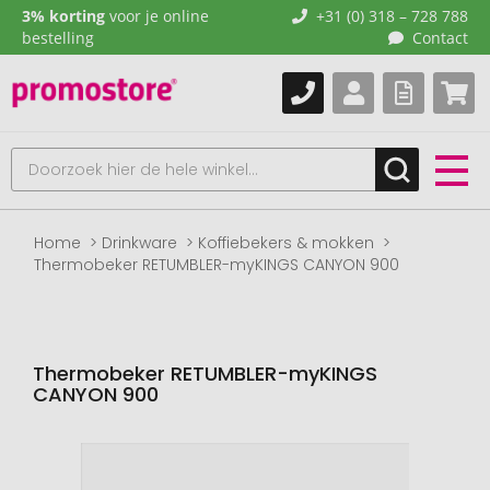
3% korting
voor je online
+31 (0) 318 – 728 788
bestelling
Contact
Home
Drinkware
Koffiebekers & mokken
Thermobeker RETUMBLER-myKINGS CANYON 900
Thermobeker RETUMBLER-myKINGS
CANYON 900
Naar
het