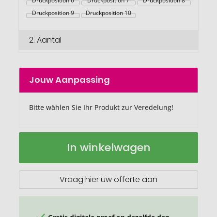
Druckposition 6
Druckposition 7
Druckposition 8
Druckposition 9
Druckposition 10
2.
Aantal
Jouw Aanpassing
Bitte wählen Sie Ihr Produkt zur Veredelung!
Thermobeker
Op
In winkelwagen
RETUMBLER-
voorraad
myKINGS
CANYON
900
Vraag hier uw offerte aan