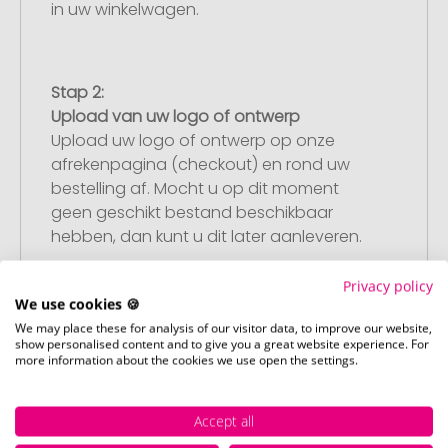
in uw winkelwagen.
Stap 2:
Upload van uw logo of ontwerp
Upload uw logo of ontwerp op onze
afrekenpagina (checkout) en rond uw
bestelling af. Mocht u op dit moment
geen geschikt bestand beschikbaar
hebben, dan kunt u dit later aanleveren.
Privacy policy
We use cookies 🍪
Stap 3:
We may place these for analysis of our visitor data, to improve our website,
Artikelvoorbeeld en goedkeuring
show personalised content and to give you a great website experience. For
more information about the cookies we use open the settings.
U ontvangt van ons een gratis
drukvoorbeeld met uw ontwerp. Zodra u
dit heeft goedgekeurd, starten wij direct
Accept all
met de productie.