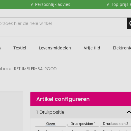
✔ Persoonlijk advies
✔ Top prijs-
n
Textiel
Levensmiddelen
Vrije tijd
Elektroni
beker RETUMBLER-BALROOD
Artikel configureren
1.
Drukpositie
Geen
Druckposition 1
Druckposition 2