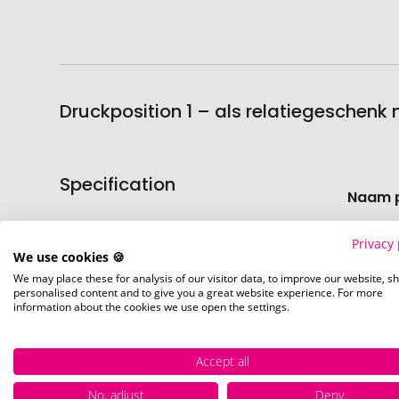
Druckposition 1 – als relatiegeschenk
Specification
Meer
Naam 
informati
Artike
Privacy 
We use cookies 🍪
We may place these for analysis of our visitor data, to improve our website, s
Voorr
personalised content and to give you a great website experience. For more
information about the cookies we use open the settings.
Accept all
No, adjust
Deny