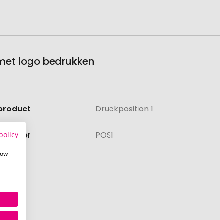
 met logo bedrukken
product
Druckposition 1
e
lnummer
POS1
policy
how
aad