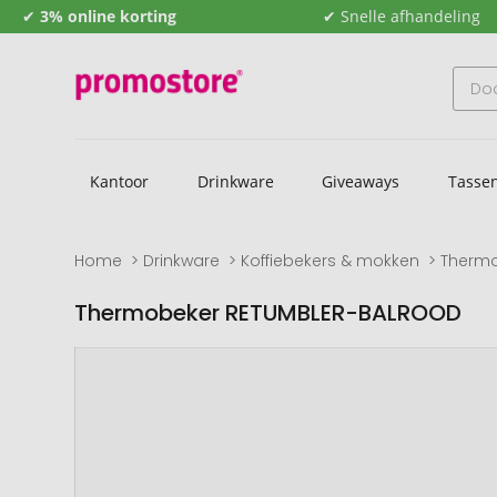
✔
3% online korting
✔ Snelle afhandeling
Kantoor
Drinkware
Giveaways
Tasse
Home
Drinkware
Koffiebekers & mokken
Thermo
Thermobeker RETUMBLER-BALROOD
Naar
Naar
het
het
einde
begin
van
van
de
de
afbeeldingengalerij
afbeeldingengalerij
gaan