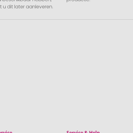
 u dit later aanleveren.
rvice
Service & Help