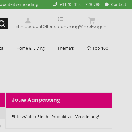
kwaliteitverhouding
+31 (0) 318 – 728 788
Contact
Mijn account
Offerte aanvraag
Winkelwagen
ca
Home & Living
Thema's
🏆 Top 100
Jouw Aanpassing
Bitte wählen Sie Ihr Produkt zur Veredelung!