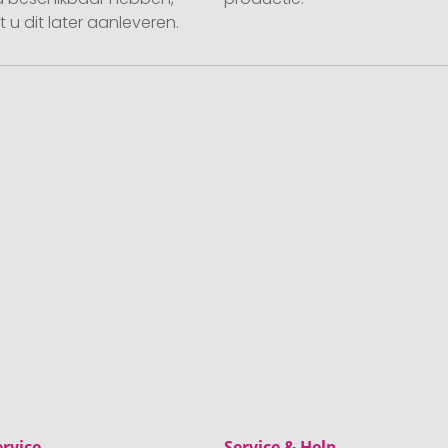
 u dit later aanleveren.
rvice
Service & Help