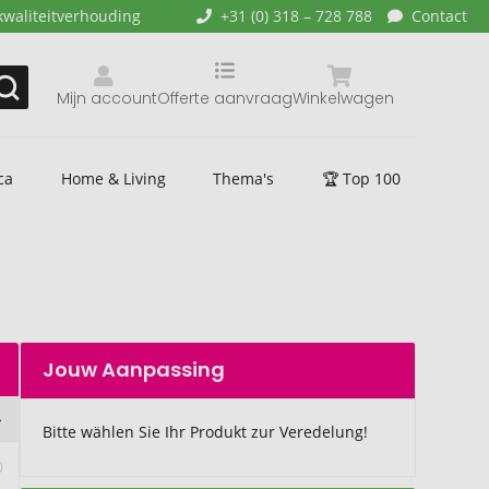
kwaliteitverhouding
+31 (0) 318 – 728 788
Contact
Mijn account
Offerte aanvraag
Winkelwagen
ca
Home & Living
Thema's
🏆 Top 100
Jouw Aanpassing
Bitte wählen Sie Ihr Produkt zur Veredelung!