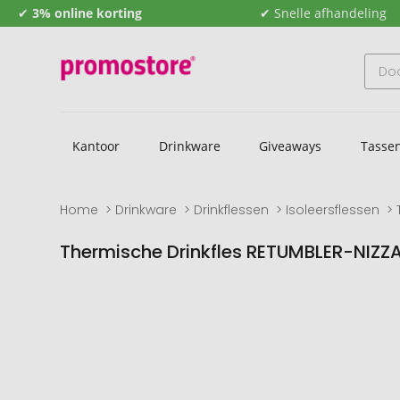
✔
3% online korting
✔ Snelle afhandeling
Kantoor
Drinkware
Giveaways
Tasse
Home
Drinkware
Drinkflessen
Isoleersflessen
Thermische Drinkfles RETUMBLER-NIZZ
Naar
Naar
het
het
einde
begin
van
van
de
de
afbeeldingengalerij
afbeeldingengalerij
gaan