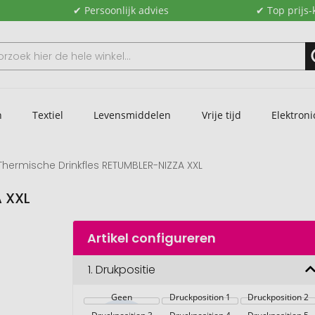
✔ Persoonlijk advies
✔ Top prijs-
n
Textiel
Levensmiddelen
Vrije tijd
Elektroni
Thermische Drinkfles RETUMBLER-NIZZA XXL
A XXL
Artikel configureren
1.
Drukpositie
Geen
Druckposition 1
Druckposition 2