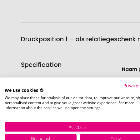
Druckposition 1 – als relatiegeschenk
Specification
Meer
Naam 
informati
Artike
Privacy 
We use cookies 🍪
We may place these for analysis of our visitor data, to improve our website, s
Voorr
personalised content and to give you a great website experience. For more
information about the cookies we use open the settings.
Accept all
No, adjust
Deny