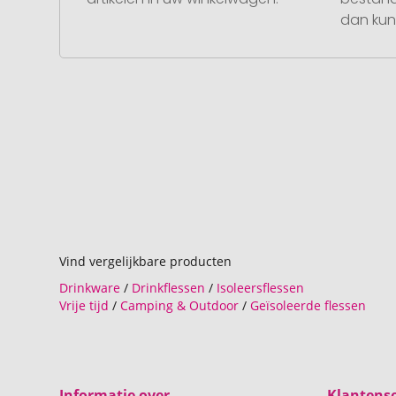
dan kunt
Vind vergelijkbare producten
Drinkware
/
Drinkflessen
/
Isoleersflessen
Vrije tijd
/
Camping & Outdoor
/
Geïsoleerde flessen
Informatie over
Klantense