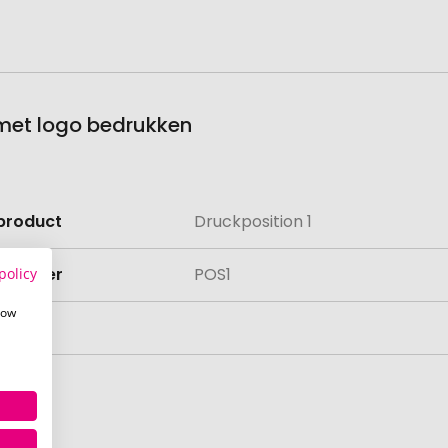
 met logo bedrukken
product
Druckposition 1
e
lnummer
POS1
policy
how
aad