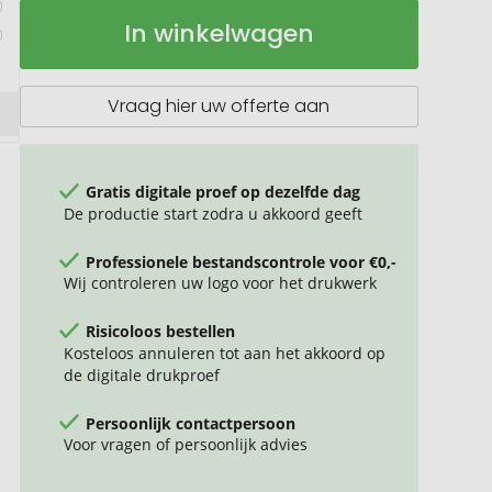
Thermische
Op
In winkelwagen
Drinkfles
voorraad
RETUMBLER-
NIZZA
XXL
Vraag hier uw offerte aan
Gratis digitale proef op dezelfde dag
De productie start zodra u akkoord geeft
Professionele bestandscontrole voor €0,-
Wij controleren uw logo voor het drukwerk
Risicoloos bestellen
Kosteloos annuleren tot aan het akkoord op
de digitale drukproef
Persoonlijk contactpersoon
Voor vragen of persoonlijk advies