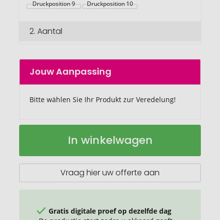
Druckposition 9
Druckposition 10
2.
Aantal
Jouw Aanpassing
Bitte wählen Sie Ihr Produkt zur Veredelung!
Thermische
Op
In winkelwagen
Drinkfles
voorraad
RETUMBLER-
NIZZA
XL
Vraag hier uw offerte aan
Gratis digitale proef op dezelfde dag