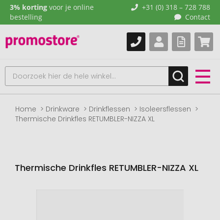
3% korting
voor je online
+31 (0) 318 – 728 788
bestelling
Contact
Home
Drinkware
Drinkflessen
Isoleersflessen
Thermische Drinkfles RETUMBLER-NIZZA XL
Thermische Drinkfles RETUMBLER-NIZZA XL
Naar
het
einde