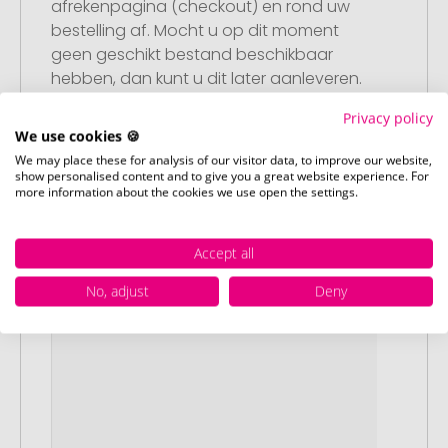
afrekenpagina (checkout) en rond uw
bestelling af. Mocht u op dit moment
geen geschikt bestand beschikbaar
hebben, dan kunt u dit later aanleveren.
Privacy policy
We use cookies 🍪
Stap 3:
We may place these for analysis of our visitor data, to improve our website,
show personalised content and to give you a great website experience. For
Artikelvoorbeeld en goedkeuring
more information about the cookies we use open the settings.
U ontvangt van ons een gratis
drukvoorbeeld met uw ontwerp. Zodra u
Accept all
dit heeft goedgekeurd, starten wij direct
met de productie.
No, adjust
Deny