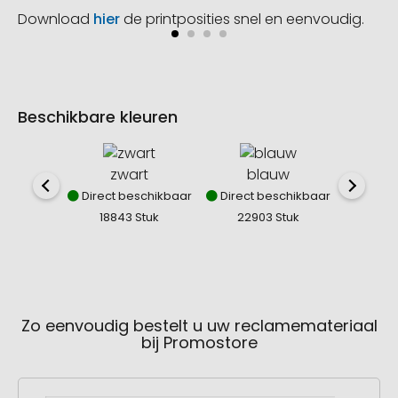
Download
hier
de printposities snel en eenvoudig.
Beschikbare kleuren
zwart
blauw
Direct beschikbaar
Direct beschikbaar
Direct
18843 Stuk
22903 Stuk
113
Zo eenvoudig bestelt u uw reclamemateriaal
bij Promostore