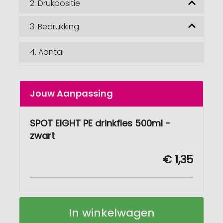
2.
Drukpositie
3.
Bedrukking
4.
Aantal
Jouw Aanpassing
SPOT EIGHT PE drinkfles 500ml -
zwart
€ 1,35
SPOT
Op
In winkelwagen
EIGHT
voorraad
drinkfles