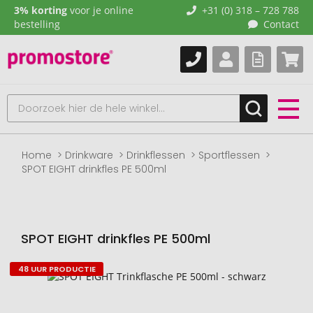
3% korting
voor je online
+31 (0) 318 – 728 788
bestelling
Contact
Home
Drinkware
Drinkflessen
Sportflessen
SPOT EIGHT drinkfles PE 500ml
SPOT EIGHT drinkfles PE 500ml
48 UUR PRODUCTIE
Naar
het
einde