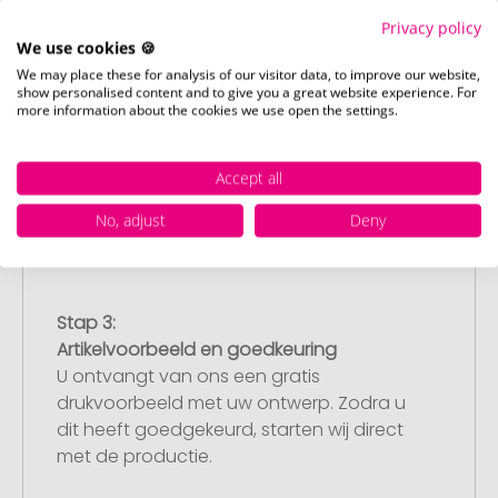
Privacy policy
We use cookies 🍪
Stap 2:
We may place these for analysis of our visitor data, to improve our website,
show personalised content and to give you a great website experience. For
Upload van uw logo of ontwerp
more information about the cookies we use open the settings.
Upload uw logo of ontwerp op onze
afrekenpagina (checkout) en rond uw
bestelling af. Mocht u op dit moment
Accept all
geen geschikt bestand beschikbaar
No, adjust
Deny
hebben, dan kunt u dit later aanleveren.
Stap 3:
Artikelvoorbeeld en goedkeuring
U ontvangt van ons een gratis
drukvoorbeeld met uw ontwerp. Zodra u
dit heeft goedgekeurd, starten wij direct
met de productie.