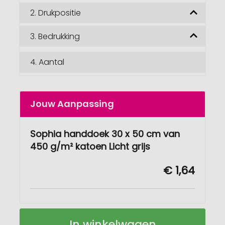
2.
Drukpositie
3.
Bedrukking
4.
Aantal
Jouw Aanpassing
Sophia handdoek 30 x 50 cm van
450 g/m² katoen Licht grijs
€ 1,64
Sophia
Op
In winkelwagen
handdoek
voorraad