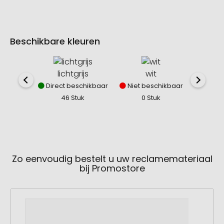
Beschikbare kleuren
lichtgrijs
wit
gebr
Direct beschikbaar
Niet beschikbaar
Direct
46 Stuk
0 Stuk
24
Zo eenvoudig bestelt u uw reclamemateriaal
bij Promostore