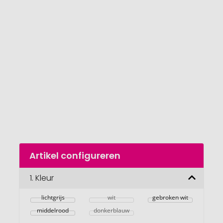
einde
van
de
afbeeldingengalerij
gaan
Naar
Artikel configureren
het
begin
van
1.
Kleur
de
afbeeldingengalerij
lichtgrijs
wit
gebroken wit
middelrood
donkerblauw