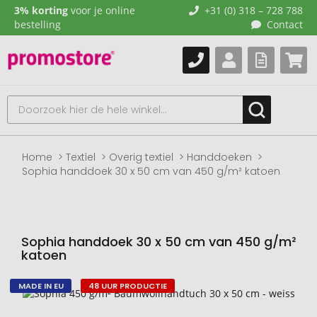
3% korting
voor je online
+31 (0) 318 – 728 788
bestelling
Contact
Home
Textiel
Overig textiel
Handdoeken
Sophia handdoek 30 x 50 cm van 450 g/m² katoen
Sophia handdoek 30 x 50 cm van 450 g/m²
katoen
MADE IN EU
48 UUR PRODUCTIE
Naar
het