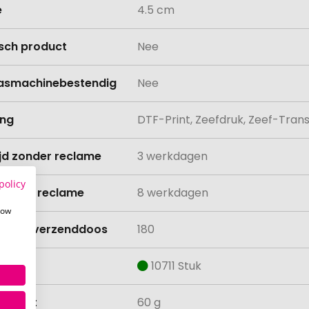
e
4.5 cm
isch product
Nee
asmachinebestendig
Nee
ing
DTF-Print, Zeefdruk, Zeef-Tran
ijd zonder reclame
3 werkdagen
policy
ijd met reclame
8 werkdagen
how
lheid verzenddoos
180
aad
10711 Stuk
ewicht
60 g