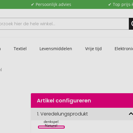
✔ Persoonlijk advies
✔ Top prijs-
n
Textiel
Levensmiddelen
Vrije tijd
Elektroni
l
Artikel configureren
1.
Veredelungsprodukt
Solfee 
denkspel 
Naturel 