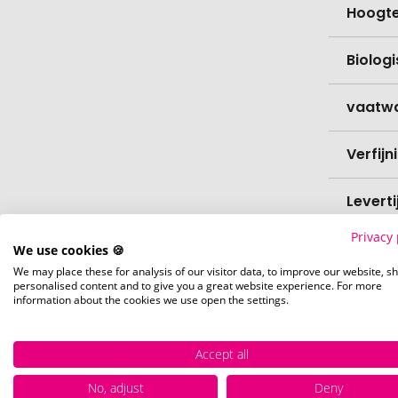
Hoogt
Biolog
vaatw
Verfijn
Levert
Privacy 
Levert
We use cookies 🍪
We may place these for analysis of our visitor data, to improve our website, s
personalised content and to give you a great website experience. For more
Hoevee
information about the cookies we use open the settings.
Voorr
Accept all
No, adjust
Deny
Nettog