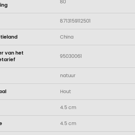
80
ing
8713159112501
tieland
China
 van het
95030061
tarief
natuur
aal
Hout
4.5 cm
e
4.5 cm