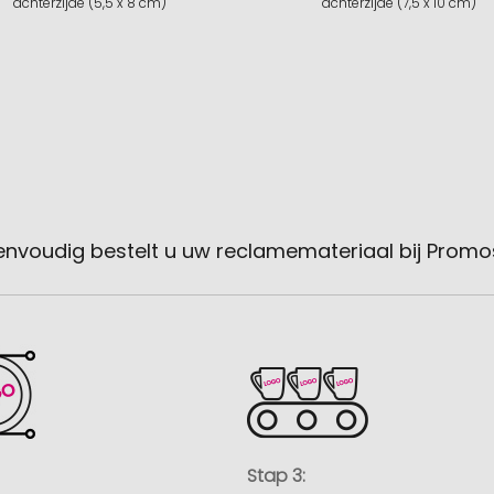
achterzijde (5,5 x 8 cm)
achterzijde (7,5 x 10 cm)
envoudig bestelt u uw reclamemateriaal bij Promo
Stap 3: