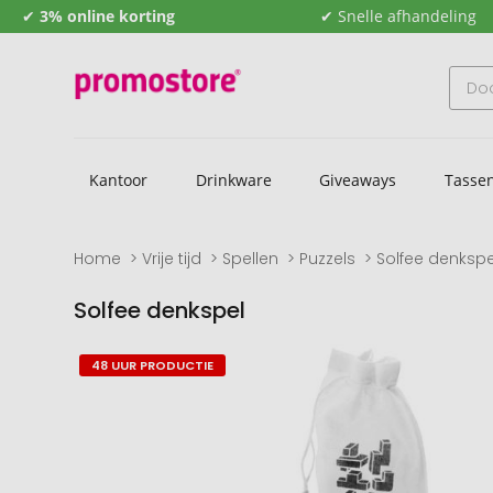
✔
3% online korting
✔ Snelle afhandeling
Kantoor
Drinkware
Giveaways
Tasse
Home
Vrije tijd
Spellen
Puzzels
Solfee denkspe
Solfee denkspel
Naar
Naar
48 UUR PRODUCTIE
het
het
einde
begin
van
van
de
de
afbeeldingengalerij
afbeeldingengalerij
gaan