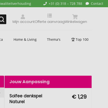
kwaliteitverhouding
+31 (0) 318 – 728 788
Contact
Mijn account
Offerte aanvraag
Winkelwagen
ca
Home & Living
Thema's
🏆 Top 100
Jouw Aanpassing
Solfee denkspel
€ 1,29
Naturel