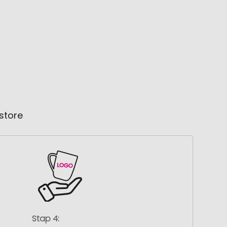
store
Stap 4: