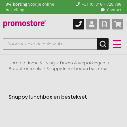
3% korting
voor je online
+31 (0) 318 – 728 788
bestelling
Contact
Home
Home & Living
Dozen & verpakkingen
Broodtrommels
Snappy lunchbox en bestekset
Snappy lunchbox en bestekset
Naar
het
einde