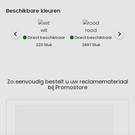
Beschikbare kleuren
wit
rood
b
Direct beschikbaar
Direct beschikbaar
Direct
2211 Stuk
2897 Stuk
26
Zo eenvoudig bestelt u uw reclamemateriaal
bij Promostore