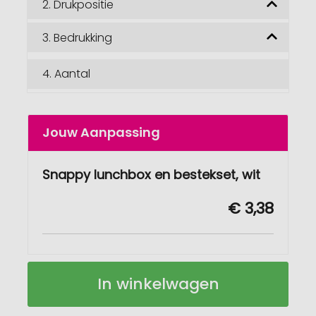
2.
Drukpositie
3.
Bedrukking
4.
Aantal
Jouw Aanpassing
Snappy lunchbox en bestekset, wit
€ 3,38
Snappy
Op
In winkelwagen
lunchbox
voorraad
en
bestekset