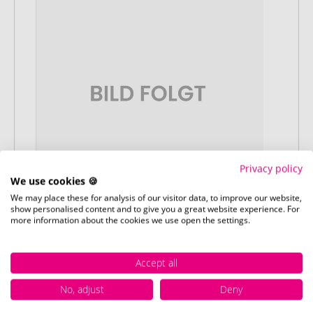
Privacy policy
We use cookies 🍪
We may place these for analysis of our visitor data, to improve our website,
show personalised content and to give you a great website experience. For
more information about the cookies we use open the settings.
Stap 3:
Artikelvoorbeeld en goedkeuring
Accept all
U ontvangt van ons een gratis
drukvoorbeeld met uw ontwerp. Zodra u
No, adjust
Deny
dit heeft goedgekeurd, starten wij direct