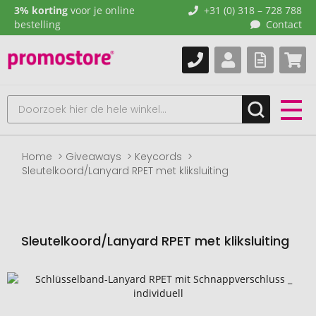
3% korting
voor je online
+31 (0) 318 – 728 788
bestelling
Contact
Home
Giveaways
Keycords
Sleutelkoord/Lanyard RPET met kliksluiting
Sleutelkoord/Lanyard RPET met kliksluiting
Naar
het
einde