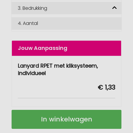
3.
Bedrukking
4.
Aantal
Jouw Aanpassing
Lanyard RPET met kliksysteem,
individueel
€ 1,33
Sleutelkoord/Lanyard
Op
In winkelwagen
RPET
voorraad
met
kliksluiting