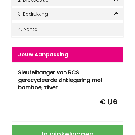
3.
Bedrukking
4.
Aantal
Jouw Aanpassing
Sleutelhanger van RCS
gerecycleerde zinklegering met
bamboe, zilver
€ 1,16
Sleutelhanger
Op
In winkelwagen
van
voorraad