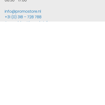
08:30 - 17:00
info@promostore.nl
+31 (0) 318 – 728 788
Aanmelden Nieuwsbrief
Verzending