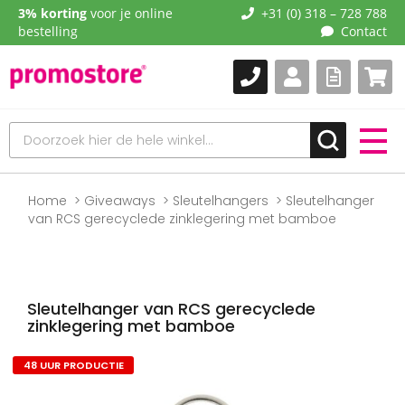
3% korting
voor je online
+31 (0) 318 – 728 788
bestelling
Contact
Home
Giveaways
Sleutelhangers
Sleutelhanger
van RCS gerecyclede zinklegering met bamboe
Sleutelhanger van RCS gerecyclede
zinklegering met bamboe
48 UUR PRODUCTIE
Naar
het