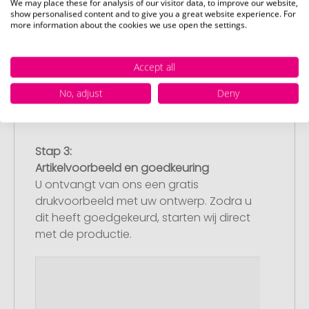
We may place these for analysis of our visitor data, to improve our website,
Upload van uw logo of ontwerp
show personalised content and to give you a great website experience. For
more information about the cookies we use open the settings.
Upload uw logo of ontwerp op onze
afrekenpagina (checkout) en rond uw
bestelling af. Mocht u op dit moment
Accept all
geen geschikt bestand beschikbaar
No, adjust
Deny
hebben, dan kunt u dit later aanleveren.
Stap 3:
Artikelvoorbeeld en goedkeuring
U ontvangt van ons een gratis
drukvoorbeeld met uw ontwerp. Zodra u
dit heeft goedgekeurd, starten wij direct
met de productie.