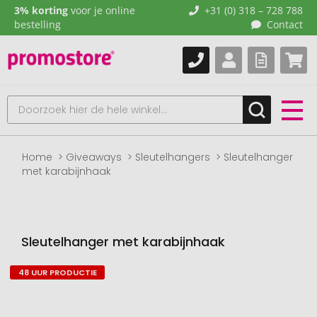
3% korting
voor je online
+31 (0) 318 – 728 788
bestelling
Contact
Home
Giveaways
Sleutelhangers
Sleutelhanger
met karabijnhaak
Sleutelhanger met karabijnhaak
48 UUR PRODUCTIE
Naar
het
einde