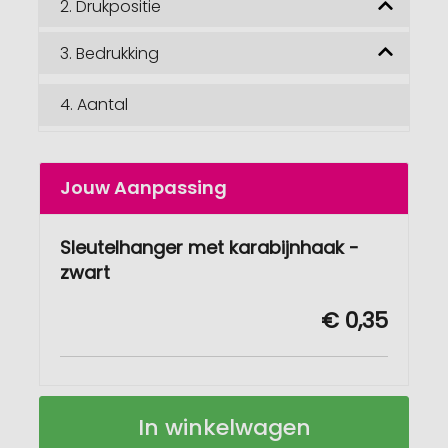
2.
Drukpositie
3.
Bedrukking
4.
Aantal
Jouw Aanpassing
Sleutelhanger met karabijnhaak -
zwart
€ 0,35
Sleutelhanger
Op
In winkelwagen
met
voorraad
karabijnhaak