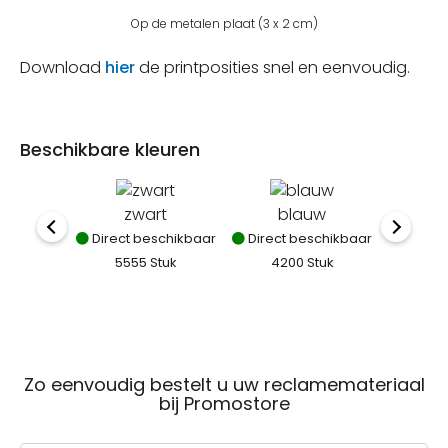
Op de metalen plaat (3 x 2 cm)
Download
hier
de printposities snel en eenvoudig.
Beschikbare kleuren
zwart
blauw
Direct beschikbaar
Direct beschikbaar
Direct
5555 Stuk
4200 Stuk
83
Zo eenvoudig bestelt u uw reclamemateriaal
bij Promostore