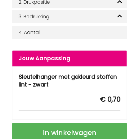
2.
Drukpositie
3.
Bedrukking
4.
Aantal
Jouw Aanpassing
Sleutelhanger met gekleurd stoffen
lint - zwart
€ 0,70
Sleutelhanger
Op
In winkelwagen
met
voorraad
gekleurd