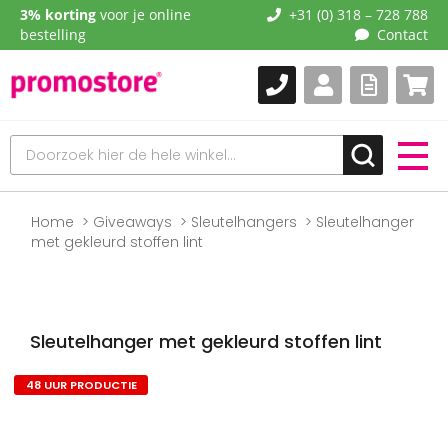
3% korting
voor je online
+31 (0) 318 – 728 788
bestelling
Contact
Home
Giveaways
Sleutelhangers
Sleutelhanger
met gekleurd stoffen lint
Sleutelhanger met gekleurd stoffen lint
48 UUR PRODUCTIE
Naar
het
einde