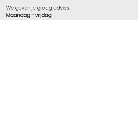
We geven je graag advies:
Maandag - vrijdag
08:30 - 17:00
info@promostore.nl
+31 (0) 318 – 728 788
Aanmelden Nieuwsbrief
Verzending