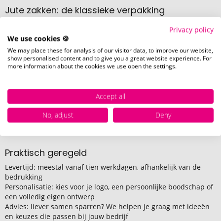
Jute zakken: de klassieke verpakking
Traditionele jute zakken brengen direct de juiste sfeer. Bedruk
Privacy policy
ze met je logo of een persoonlijke boodschap en vul ze met
We use cookies 🍪
pepernoten, kleine gadgets of seizoensproducten. Het
We may place these for analysis of our visitor data, to improve our website,
eindresultaat is zo’n cadeau waar mensen écht even stil van
show personalised content and to give you a great website experience. For
worden. Warm, een tikkeltje nostalgisch, herkenbaar uit de
more information about the cookies we use open the settings.
kindertijd, maar tegelijk netjes en professioneel zoals je dat als
organisatie wilt uitstralen. Of je nu iets kleins en persoonlijks
zoekt voor je eigen team, of juist honderden pakketten wilt
Accept all
versturen naar klanten en relaties, bij Promostore maken we
het makkelijk. Geen gedoe, geen omwegen. Je vertelt wat je
No, adjust
Deny
voor ogen hebt, wij denken mee en zorgen dat het klopt tot in
de details.
Praktisch geregeld
Levertijd: meestal vanaf tien werkdagen, afhankelijk van de
bedrukking
Personalisatie: kies voor je logo, een persoonlijke boodschap of
een volledig eigen ontwerp
Advies: liever samen sparren? We helpen je graag met ideeën
en keuzes die passen bij jouw bedrijf