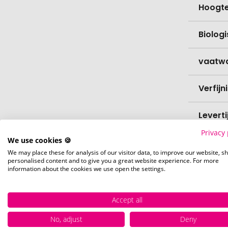
Hoogt
Biolog
vaatw
Verfijn
Levert
Privacy 
We use cookies 🍪
Levert
We may place these for analysis of our visitor data, to improve our website, s
personalised content and to give you a great website experience. For more
Hoevee
information about the cookies we use open the settings.
Voorr
Accept all
No, adjust
Deny
Nettog