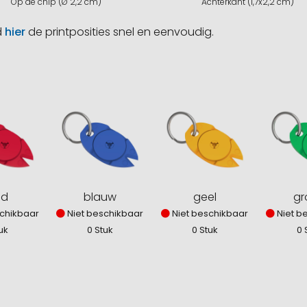
Op de chip (Ø 2,2 cm)
Achterkant (1,7x2,2 cm)
d
hier
de printposities snel en eenvoudig.
od
blauw
geel
gr
chikbaar
Niet beschikbaar
Niet beschikbaar
Niet b
uk
0 Stuk
0 Stuk
0 