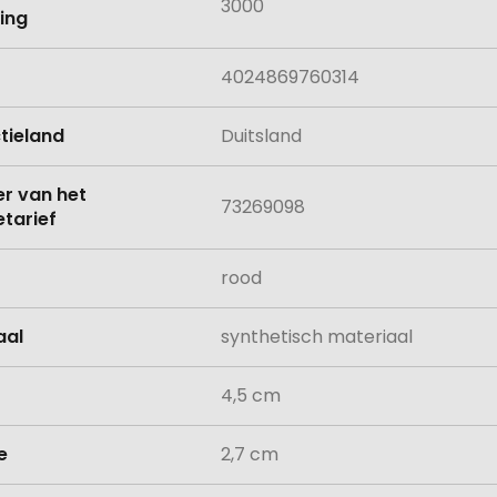
3000
ing
4024869760314
tieland
Duitsland
 van het
73269098
tarief
rood
aal
synthetisch materiaal
4,5 cm
e
2,7 cm