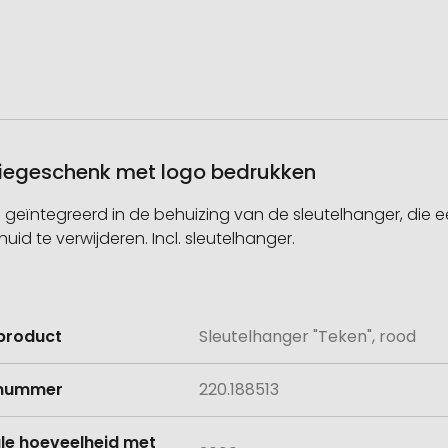
atiegeschenk met logo bedrukken
 geïntegreerd in de behuizing van de sleutelhanger, die ee
d te verwijderen. Incl. sleutelhanger.
product
Sleutelhanger "Teken", rood
e
lnummer
220.188513
le hoeveelheid met