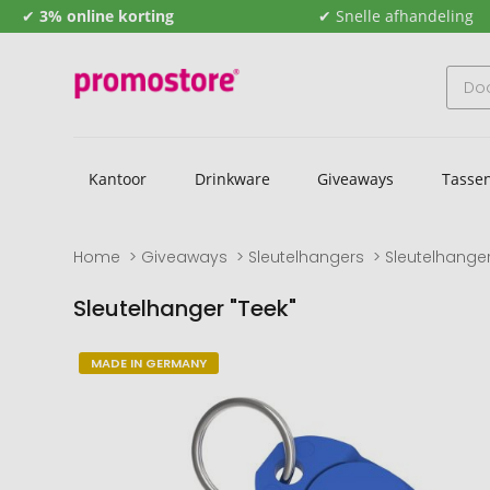
✔
3% online korting
✔ Snelle afhandeling
Kantoor
Drinkware
Giveaways
Tasse
Home
Giveaways
Sleutelhangers
Sleutelhanger
Sleutelhanger "Teek"
Naar
Naar
MADE IN GERMANY
het
het
einde
begin
van
van
de
de
afbeeldingengalerij
afbeeldingengalerij
gaan