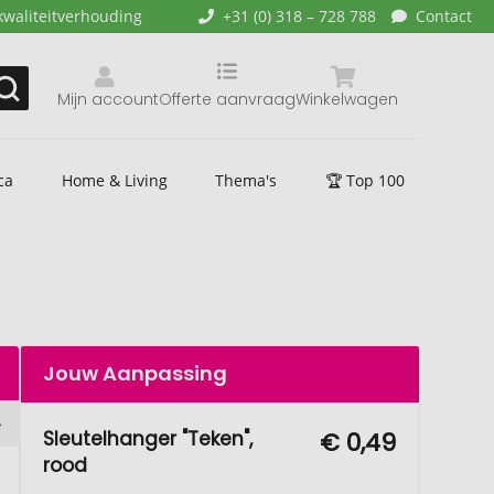
kwaliteitverhouding
+31 (0) 318 – 728 788
Contact
Mijn account
Offerte aanvraag
Winkelwagen
ca
Home & Living
Thema's
🏆 Top 100
Jouw Aanpassing
Sleutelhanger "Teken",
€ 0,49
rood