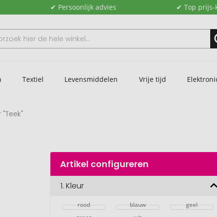
✔ Persoonlijk advies
✔ Top prijs-
n
Textiel
Levensmiddelen
Vrije tijd
Elektroni
 "Teek"
Artikel configureren
1.
Kleur
rood
blauw
geel