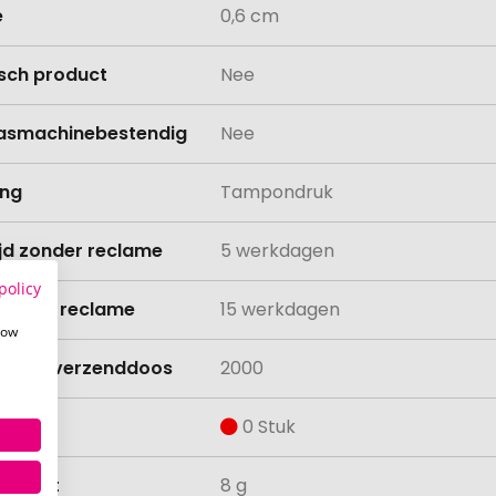
e
0,6 cm
isch product
Nee
asmachinebestendig
Nee
ing
Tampondruk
ijd zonder reclame
5 werkdagen
policy
ijd met reclame
15 werkdagen
how
lheid verzenddoos
2000
aad
0 Stuk
ewicht
8 g