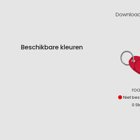
Downloa
Beschikbare kleuren
ro
Niet bes
0 St