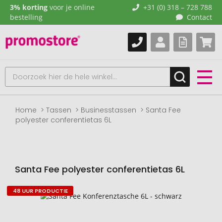
3% korting
voor je online
+31 (0) 318 – 728 788
bestelling
Contact
Home
Tassen
Businesstassen
Santa Fee
polyester conferentietas 6L
Santa Fee polyester conferentietas 6L
48 UUR PRODUCTIE
Naar
het
einde