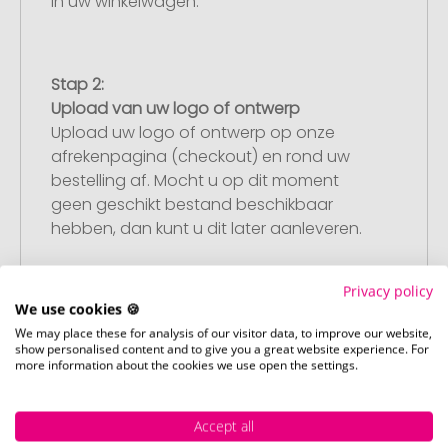
in uw winkelwagen.
Stap 2:
Upload van uw logo of ontwerp
Upload uw logo of ontwerp op onze
afrekenpagina (checkout) en rond uw
bestelling af. Mocht u op dit moment
geen geschikt bestand beschikbaar
hebben, dan kunt u dit later aanleveren.
Privacy policy
We use cookies 🍪
Stap 3:
Artikelvoorbeeld en goedkeuring
We may place these for analysis of our visitor data, to improve our website,
show personalised content and to give you a great website experience. For
U ontvangt van ons een gratis
more information about the cookies we use open the settings.
drukvoorbeeld met uw ontwerp. Zodra u
dit heeft goedgekeurd, starten wij direct
Accept all
met de productie.