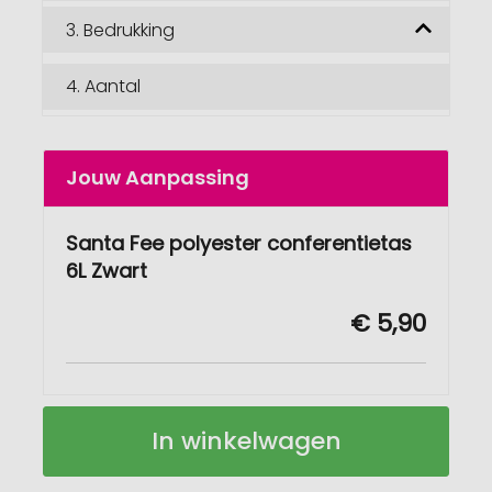
3.
Bedrukking
4.
Aantal
Jouw Aanpassing
Santa Fee polyester conferentietas
6L Zwart
€ 5,90
Santa
Op
In winkelwagen
Fee
voorraad
polyester
conferentietas