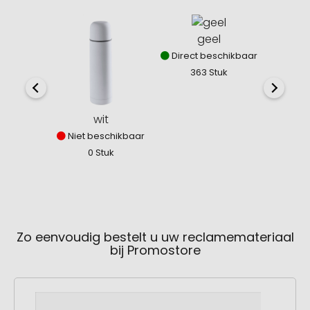
geel
Direct beschikbaar
363 Stuk
wit
Niet beschikbaar
Niet 
0 Stuk
0
Zo eenvoudig bestelt u uw reclamemateriaal
bij Promostore