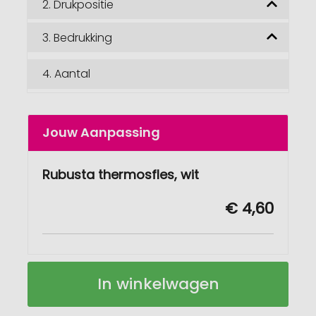
2.
Drukpositie
3.
Bedrukking
4.
Aantal
Jouw Aanpassing
Rubusta thermosfles, wit
€ 4,60
Rubusta
Op
In winkelwagen
isoleerfles
voorraad