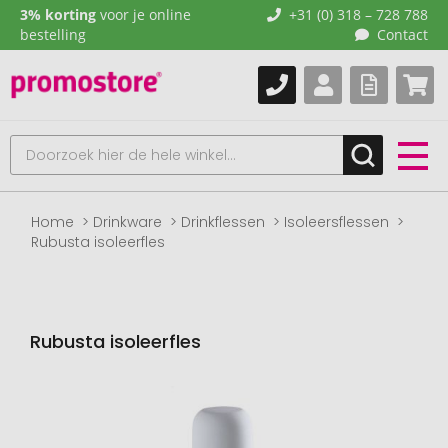
3% korting
voor je online
+31 (0) 318 – 728 788
bestelling
Contact
Home
Drinkware
Drinkflessen
Isoleersflessen
Rubusta isoleerfles
Rubusta isoleerfles
Naar
het
einde