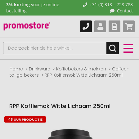
3% korting
voor je online
+31 (0) 318 – 728 788
bestelling
Contact
Home
Drinkware
Koffiebekers & mokken
Coffee-
to-go bekers
RPP Koffiemok Witte Lichaam 250ml
RPP Koffiemok Witte Lichaam 250ml
48 UUR PRODUCTIE
Naar
het
einde