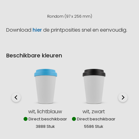
Rondom (97 x 256 mm)
Download
hier
de printposities snel en eenvoudig.
Beschikbare kleuren
wit, lichtblauw
wit, zwart
wit, d
Direct beschikbaar
Direct beschikbaar
Direct
3888 Stuk
5586 Stuk
124