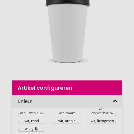
van
de
afbeeldingengalerij
gaan
Naar
Artikel configureren
het
begin
van
1.
Kleur
de
wit, 
afbeeldingengalerij
wit, lichtblauw
wit, zwart
donkerblauw
wit, rood
wit, oranje
wit, lichtgroen
wit, grijs