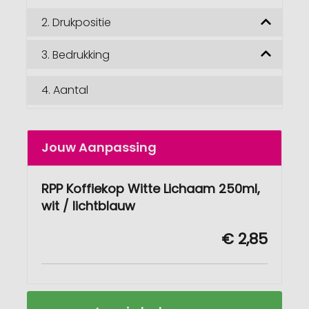
2.
Drukpositie
3.
Bedrukking
4.
Aantal
Jouw Aanpassing
RPP Koffiekop Witte Lichaam 250ml,
wit / lichtblauw
€ 2,85
RPP
Op