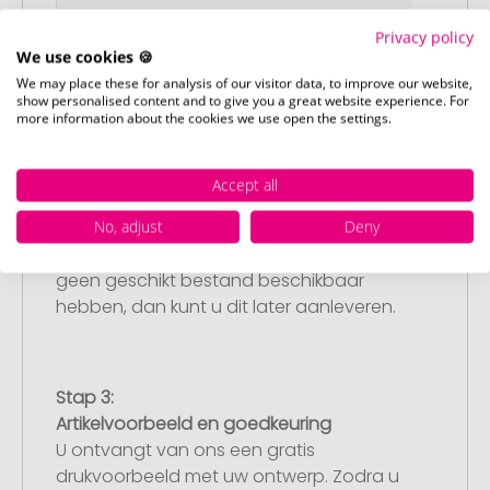
Privacy policy
We use cookies 🍪
We may place these for analysis of our visitor data, to improve our website,
show personalised content and to give you a great website experience. For
more information about the cookies we use open the settings.
Stap 2:
Upload van uw logo of ontwerp
Accept all
Upload uw logo of ontwerp op onze
No, adjust
Deny
afrekenpagina (checkout) en rond uw
bestelling af. Mocht u op dit moment
geen geschikt bestand beschikbaar
hebben, dan kunt u dit later aanleveren.
Stap 3:
Artikelvoorbeeld en goedkeuring
U ontvangt van ons een gratis
drukvoorbeeld met uw ontwerp. Zodra u