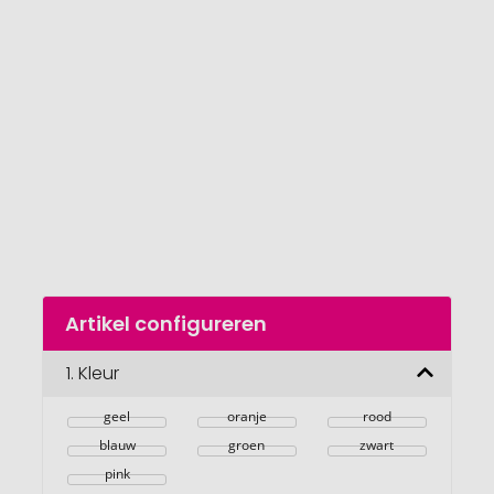
van
de
afbeeldingengalerij
gaan
Naar
Artikel configureren
het
begin
van
1.
Kleur
de
afbeeldingengalerij
geel
oranje
rood
blauw
groen
zwart
pink