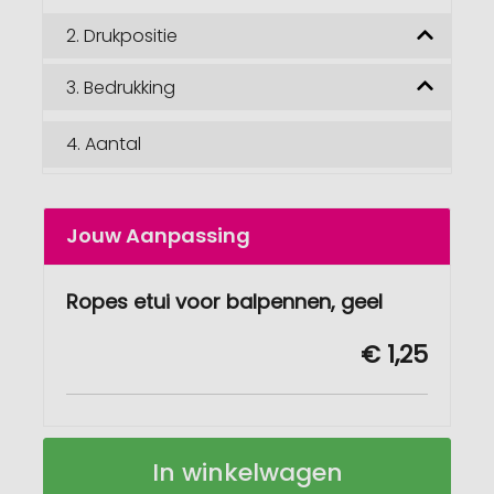
2.
Drukpositie
3.
Bedrukking
4.
Aantal
Jouw Aanpassing
Ropes etui voor balpennen, geel
€ 1,25
Ropes
Op
In winkelwagen
etui
voorraad
voor