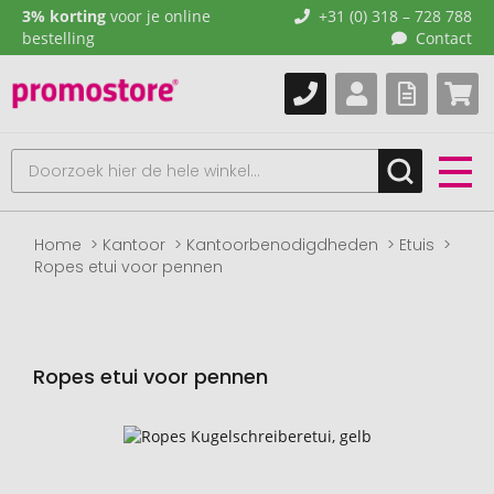
3% korting
voor je online
+31 (0) 318 – 728 788
bestelling
Contact
Home
Kantoor
Kantoorbenodigdheden
Etuis
Ropes etui voor pennen
Ropes etui voor pennen
Naar
het
einde