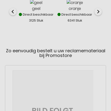
geel
oranje
Direct beschikbaar
Direct beschikbaar
Direct
3125 Stuk
6341 Stuk
132
Zo eenvoudig bestelt u uw reclamemateriaal
bij Promostore