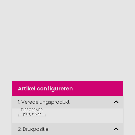
van
de
afbeeldingengalerij
gaan
Naar
Artikel configureren
het
begin
van
1.
Veredelungsprodukt
RICHARTZ 
de
FLESOPENER 
afbeeldingengalerij
plus, zilver
2.
Drukpositie