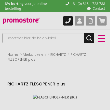
3% korting
voor je online
+31 (0) 318 – 728 788
bestelling
Contact
Home
Merkartikelen
RICHARTZ
RICHARTZ
FLESOPENER plus
RICHARTZ FLESOPENER plus
Naar
het
einde