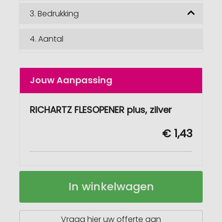
3.
Bedrukking
4.
Aantal
Jouw Aanpassing
RICHARTZ FLESOPENER plus, zilver
€ 1,43
RICHARTZ
Op
In winkelwagen
FLESOPENER
voorraad
plus
Vraag hier uw offerte aan