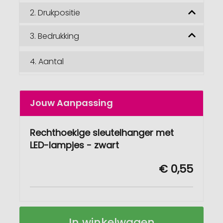
2.
Drukpositie
3.
Bedrukking
4.
Aantal
Jouw Aanpassing
Rechthoekige sleutelhanger met
LED-lampjes - zwart
€ 0,55
Rechthoekige
Op
In winkelwagen
sleutelhanger
voorraad