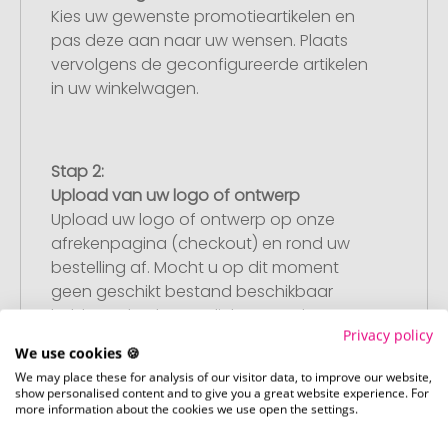
Kies uw gewenste promotieartikelen en
pas deze aan naar uw wensen. Plaats
vervolgens de geconfigureerde artikelen
in uw winkelwagen.
Stap 2:
Upload van uw logo of ontwerp
Upload uw logo of ontwerp op onze
afrekenpagina (checkout) en rond uw
bestelling af. Mocht u op dit moment
geen geschikt bestand beschikbaar
hebben, dan kunt u dit later aanleveren.
Privacy policy
We use cookies 🍪
We may place these for analysis of our visitor data, to improve our website,
show personalised content and to give you a great website experience. For
Stap 3:
more information about the cookies we use open the settings.
Artikelvoorbeeld en goedkeuring
U ontvangt van ons een gratis