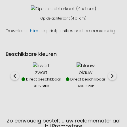
Op de achterkant (4 x 1 cm)
Download
hier
de printposities snel en eenvoudig.
Beschikbare kleuren
zwart
blauw
Direct beschikbaar
Direct beschikbaar
Direct
7015 Stuk
4381 Stuk
229
Zo eenvoudig bestelt u uw reclamemateriaal
bij Promostore