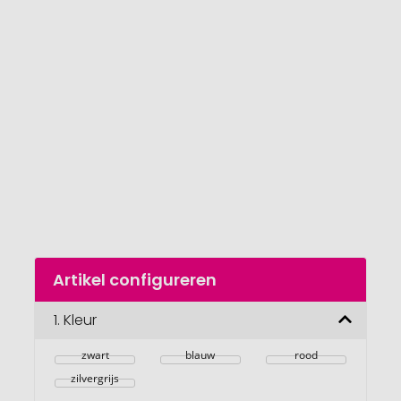
einde
van
de
afbeeldingengalerij
gaan
Naar
Artikel configureren
het
begin
van
1.
Kleur
de
afbeeldingengalerij
zwart
blauw
rood
zilvergrijs