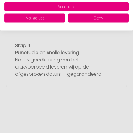
drukvoorbeeld met uw ontwerp. Zodra u
Accept all
dit heeft goedgekeurd, starten wij direct
No, adjust
Deny
met de productie.
Stap 4:
Punctuele en snelle levering
Na uw goedkeuring van het
drukvoorbeeld leveren wij op de
afgesproken datum – gegarandeerd.