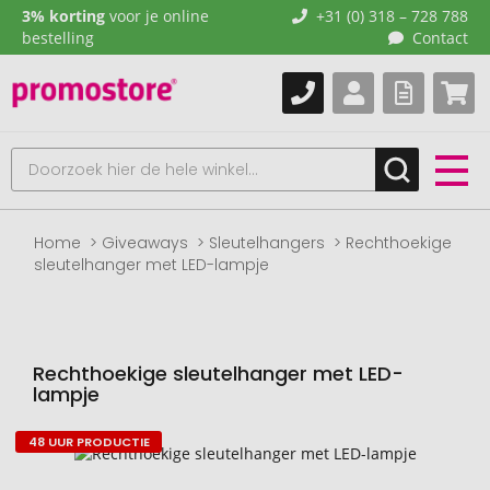
3% korting
voor je online
+31 (0) 318 – 728 788
bestelling
Contact
Home
Giveaways
Sleutelhangers
Rechthoekige
sleutelhanger met LED-lampje
Rechthoekige sleutelhanger met LED-
lampje
48 UUR PRODUCTIE
Naar
het