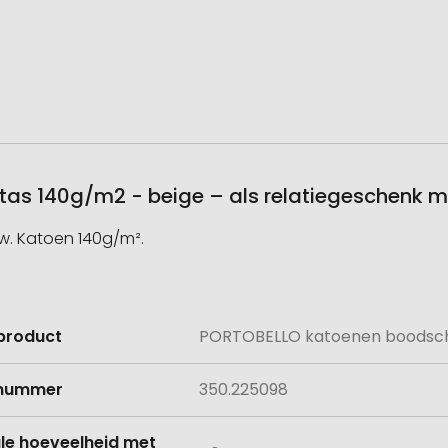
s 140g/m2 - beige – als relatiegeschenk m
w. Katoen 140g/m².
product
PORTOBELLO katoenen boodsch
e
lnummer
350.225098
le hoeveelheid met