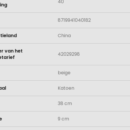
40
ing
8719941040182
tieland
China
 van het
42029298
tarief
beige
aal
Katoen
38 cm
e
9 cm