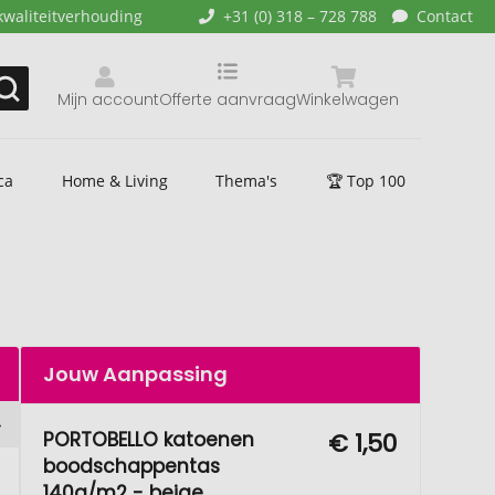
kwaliteitverhouding
+31 (0) 318 – 728 788
Contact
Mijn account
Offerte aanvraag
Winkelwagen
ca
Home & Living
Thema's
🏆 Top 100
Jouw Aanpassing
PORTOBELLO katoenen
€ 1,50
boodschappentas
140g/m2 - beige