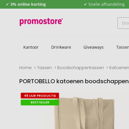
✔
3% online korting
✔ Snelle afhandeling
Kantoor
Drinkware
Giveaways
Tasse
Home
Tassen
Boodschappentassen
Katoenen
PORTOBELLO katoenen boodschappent
Naar
Naar
48 UUR PRODUCTIE
het
het
BESTSELLER
einde
begin
van
van
de
de
afbeeldingengalerij
afbeeldingengalerij
gaan