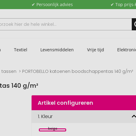
✔ Persoonlijk advies
✔ Top prijs-
n
Textiel
Levensmiddelen
Vrije tijd
Elektroni
 tassen
PORTOBELLO katoenen boodschappentas 140 g/m²
as 140 g/m²
Artikel configureren
1.
Kleur
beige