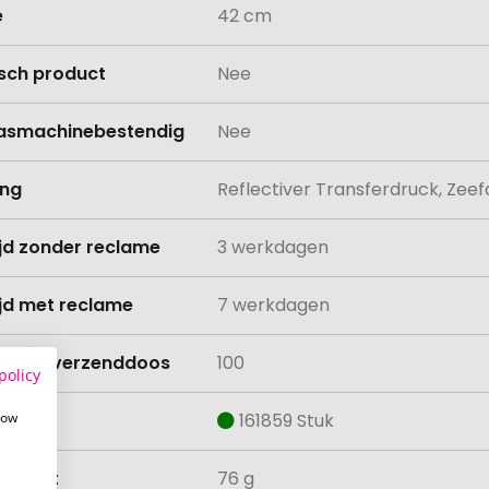
e
42 cm
isch product
Nee
asmachinebestendig
Nee
ing
Reflectiver Transferdruck, Zeef
ijd zonder reclame
3 werkdagen
ijd met reclame
7 werkdagen
lheid verzenddoos
100
policy
how
aad
161859 Stuk
ewicht
76 g