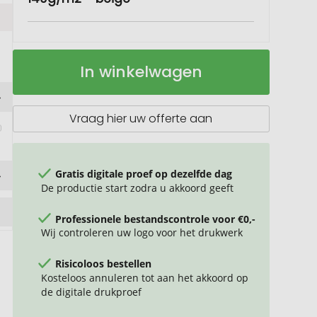
PORTOBELLO
Op
In winkelwagen
katoenen
voorraad
boodschappentas
140
g/m²
Vraag hier uw offerte aan
Gratis digitale proef op dezelfde dag
De productie start zodra u akkoord geeft
Professionele bestandscontrole voor €0,-
Wij controleren uw logo voor het drukwerk
Risicoloos bestellen
Kosteloos annuleren tot aan het akkoord op
de digitale drukproef