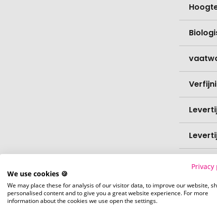
Hoogt
Biolog
vaatw
Verfijn
Levert
Levert
Hoevee
Privacy 
We use cookies 🍪
We may place these for analysis of our visitor data, to improve our website, s
Voorr
personalised content and to give you a great website experience. For more
information about the cookies we use open the settings.
Nettog