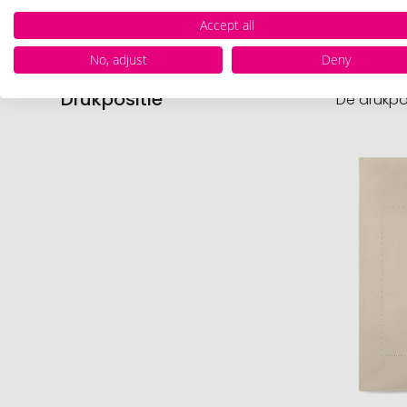
Accept all
No, adjust
Deny
Drukpositie
De drukpo