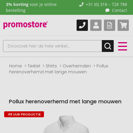
3% korting
voor je online
+31 (0) 318 – 728 788
bestelling
Contact
Home
Textiel
Shirts
Overhemden
Pollux
herenoverhemd met lange mouwen
Pollux herenoverhemd met lange mouwen
48 UUR PRODUCTIE
Naar
het
einde