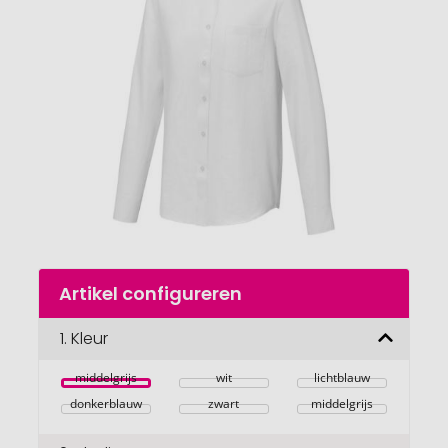
van
de
afbeeldingengalerij
gaan
Naar
Artikel configureren
het
begin
van
1.
Kleur
de
afbeeldingengalerij
middelgrijs
wit
lichtblauw
donkerblauw
zwart
middelgrijs