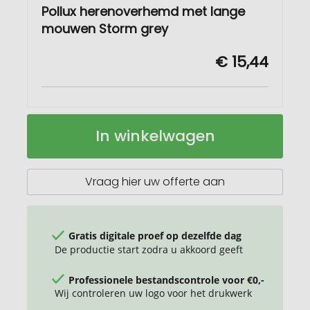
Pollux herenoverhemd met lange
mouwen Storm grey
€ 15,44
Pollux
Op
In winkelwagen
herenoverhemd
voorraad
met
lange
mouwen
Vraag hier uw offerte aan
Gratis digitale proef op dezelfde dag
De productie start zodra u akkoord geeft
Professionele bestandscontrole voor €0,-
Wij controleren uw logo voor het drukwerk