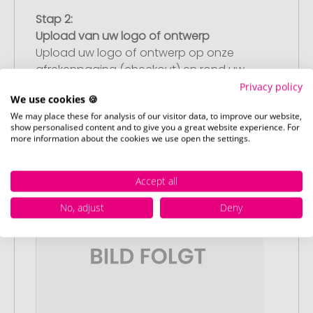
Stap 2:
Upload van uw logo of ontwerp
Upload uw logo of ontwerp op onze
afrekenpagina (checkout) en rond uw
bestelling af. Mocht u op dit moment
Privacy policy
We use cookies 🍪
geen geschikt bestand beschikbaar
We may place these for analysis of our visitor data, to improve our website,
hebben, dan kunt u dit later aanleveren.
show personalised content and to give you a great website experience. For
more information about the cookies we use open the settings.
Accept all
No, adjust
Deny