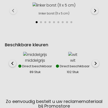
linker borst (11 x 5 cm)
Beschikbare kleuren
middelgrijs
wit
lic
Direct beschikbaar
Direct beschikbaar
Direct
89 Stuk
102 Stuk
20
Zo eenvoudig bestelt u uw reclamemateriaal
bij Promostore