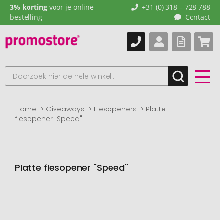
3% korting
voor je online
+31 (0) 318 – 728 788
bestelling
Contact
Home
Giveaways
Flesopeners
Platte
flesopener "Speed"
Platte flesopener "Speed"
Naar
het
einde