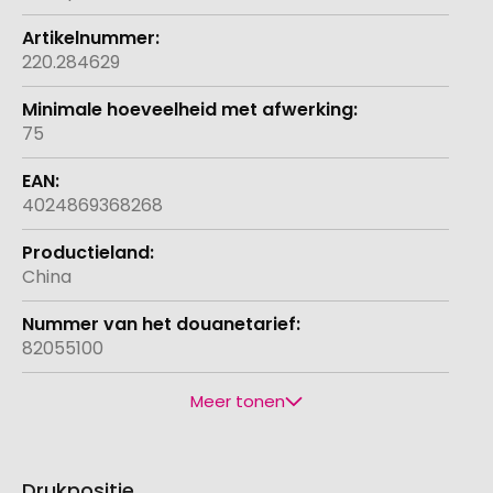
220.284629
75
4024869368268
China
82055100
Meer tonen
Drukpositie