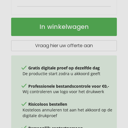
Platte
Op
In winkelwagen
flesopener
voorraad
"Speed"
Vraag hier uw offerte aan
Gratis digitale proef op dezelfde dag
De productie start zodra u akkoord geeft
Professionele bestandscontrole voor €0,-
Wij controleren uw logo voor het drukwerk
Risicoloos bestellen
Kosteloos annuleren tot aan het akkoord op de
digitale drukproef
Persoonlijk contactpersoon