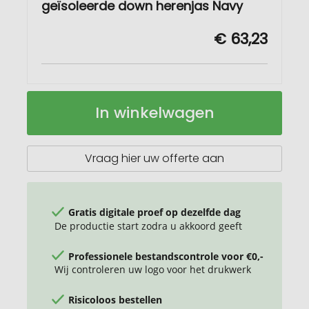
geïsoleerde down herenjas Navy
€ 63,23
Petalite
Op
In winkelwagen
GRS
voorraad
gerecyclede
geïsoleerde
down
Vraag hier uw offerte aan
herenjas
Gratis digitale proef op dezelfde dag
De productie start zodra u akkoord geeft
Professionele bestandscontrole voor €0,-
Wij controleren uw logo voor het drukwerk
Risicoloos bestellen