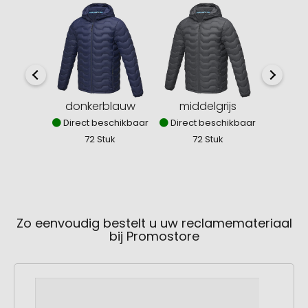
donkerblauw
middelgrijs
z
Direct beschikbaar
Direct beschikbaar
Direct
72 Stuk
72 Stuk
6
Zo eenvoudig bestelt u uw reclamemateriaal
bij Promostore