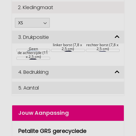
2.
Kledingmaat
3.
Drukpositie
linker borst (7,8 x 
rechter borst (7,8 x 
Grote gebieden op 
Geen
2,5 cm)
2,5 cm)
de achterzijde (11 
x 2,5 cm)
4.
Bedrukking
5.
Aantal
Jouw Aanpassing
Petalite GRS gerecyclede