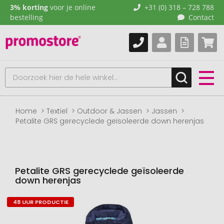
3% korting
voor je online
+31 (0) 318 – 728 788
bestelling
Contact
Home
Textiel
Outdoor & Jassen
Jassen
Petalite GRS gerecyclede geïsoleerde down herenjas
Petalite GRS gerecyclede geïsoleerde
down herenjas
48 UUR PRODUCTIE
Naar
het