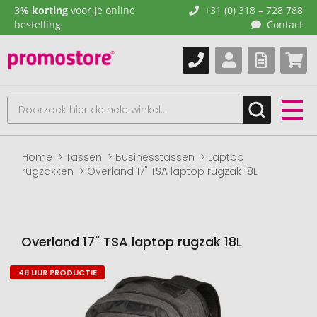
3% korting
voor je online
+31 (0) 318 – 728 788
bestelling
Contact
Home
Tassen
Businesstassen
Laptop
rugzakken
Overland 17" TSA laptop rugzak 18L
Overland 17" TSA laptop rugzak 18L
48 UUR PRODUCTIE
Naar
het
einde