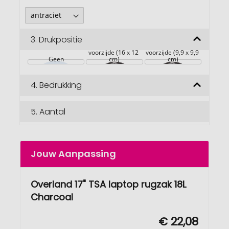
3.
Drukpositie
voorzijde (16 x 12 
voorzijde (9,9 x 9,9 
Geen
cm)
cm)
4.
Bedrukking
5.
Aantal
Jouw Aanpassing
Overland 17" TSA laptop rugzak 18L
Charcoal
€ 22,08