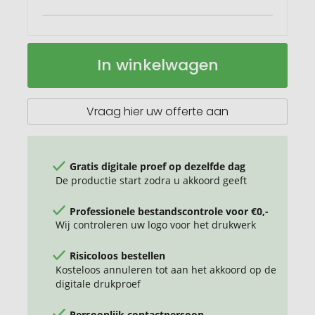
Overland
Op
In winkelwagen
17"
voorraad
TSA
laptop
rugzak
Vraag hier uw offerte aan
18L
Gratis digitale proef op dezelfde dag
De productie start zodra u akkoord geeft
Professionele bestandscontrole voor €0,-
Wij controleren uw logo voor het drukwerk
Risicoloos bestellen
Kosteloos annuleren tot aan het akkoord op de
digitale drukproef
Persoonlijk contactpersoon