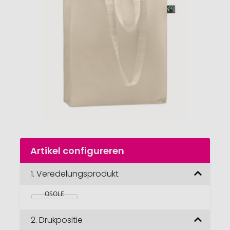
van
de
afbeeldingengalerij
gaan
Naar
Artikel configureren
het
begin
van
1.
Veredelungsprodukt
de
afbeeldingengalerij
OSOLE
2.
Drukpositie