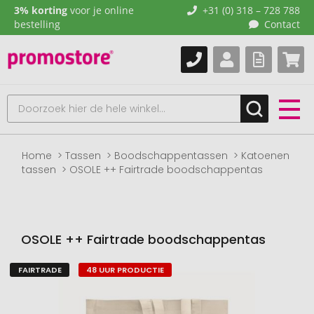
3% korting
voor je online
+31 (0) 318 – 728 788
bestelling
Contact
Home
Tassen
Boodschappentassen
Katoenen
tassen
OSOLE ++ Fairtrade boodschappentas
OSOLE ++ Fairtrade boodschappentas
FAIRTRADE
48 UUR PRODUCTIE
Naar
het
einde