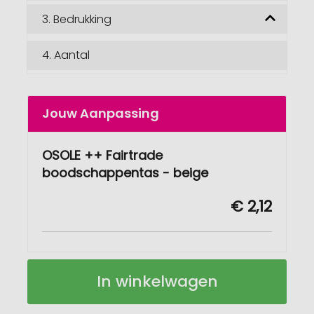
3.
Bedrukking
4.
Aantal
Jouw Aanpassing
OSOLE ++ Fairtrade
boodschappentas - beige
€ 2,12
OSOLE
Op
In winkelwagen
++
voorraad
Fairtrade
boodschappentas