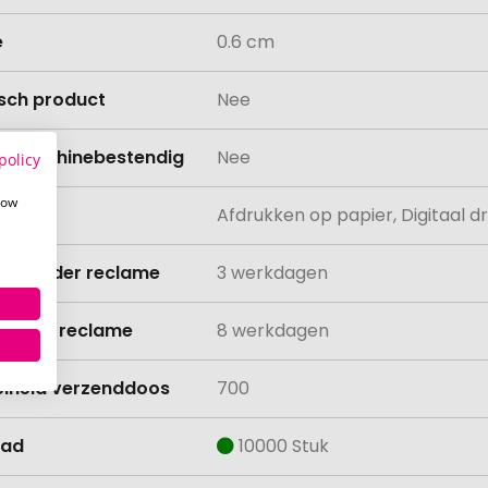
e
0.6 cm
isch product
Nee
asmachinebestendig
Nee
policy
how
ing
Afdrukken op papier, Digitaal dr
ijd zonder reclame
3 werkdagen
ijd met reclame
8 werkdagen
lheid verzenddoos
700
aad
10000 Stuk