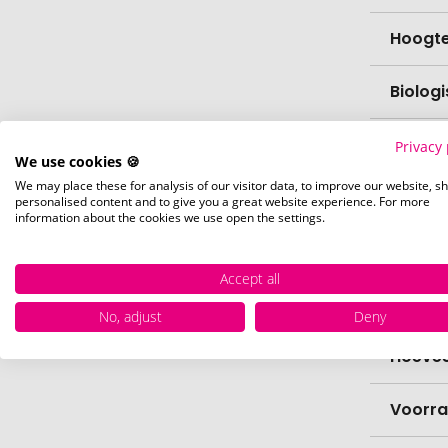
Hoogt
Biolog
vaatw
Privacy 
We use cookies 🍪
We may place these for analysis of our visitor data, to improve our website, s
Verfijn
personalised content and to give you a great website experience. For more
information about the cookies we use open the settings.
Levert
Accept all
Levert
No, adjust
Deny
Hoevee
Voorr