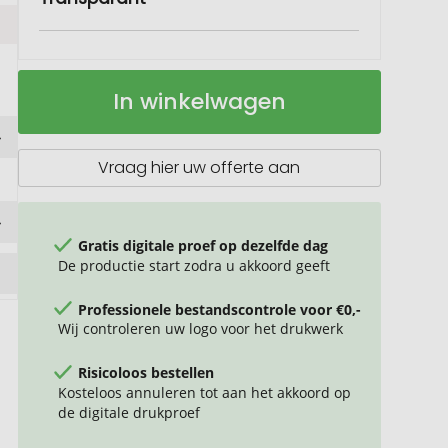
Orca
Op
In winkelwagen
L4
voorraad
grote
sleutelhanger
Vraag hier uw offerte aan
Gratis digitale proef op dezelfde dag
De productie start zodra u akkoord geeft
Professionele bestandscontrole voor €0,-
Wij controleren uw logo voor het drukwerk
Risicoloos bestellen
Kosteloos annuleren tot aan het akkoord op
de digitale drukproef