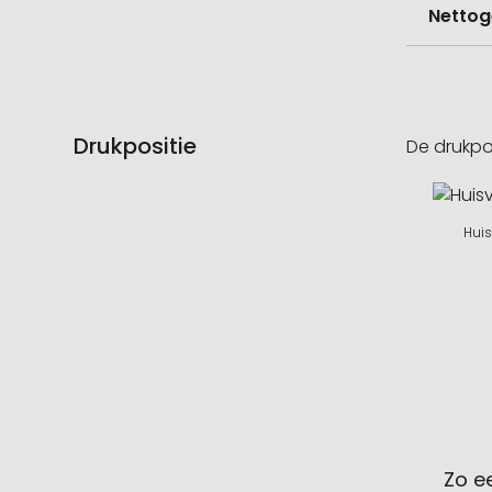
Nettog
Drukpositie
De drukpo
Huis
Zo e