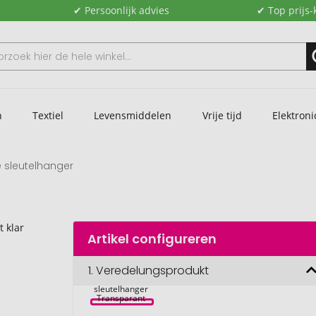
✔ Persoonlijk advies
✔ Top prijs-
n
Textiel
Levensmiddelen
Vrije tijd
Elektroni
e sleutelhanger
Artikel configureren
1.
Veredelungsprodukt
Orca L4 grote 
sleutelhanger 
Transparant 