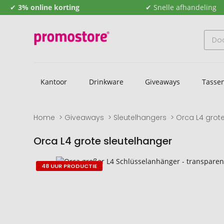
✔
3% online korting
✔ Snelle afhandeling
Kantoor
Drinkware
Giveaways
Tasse
Home
Giveaways
Sleutelhangers
Orca L4 grot
Orca L4 grote sleutelhanger
Naar
Naar
48 UUR PRODUCTIE
het
het
einde
begin
van
van
de
de
afbeeldingengalerij
afbeeldingengalerij
gaan