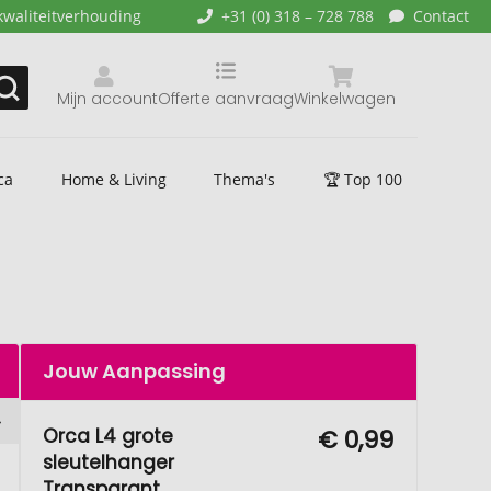
kwaliteitverhouding
+31 (0) 318 – 728 788
Contact
Mijn account
Offerte aanvraag
Winkelwagen
ca
Home & Living
Thema's
🏆 Top 100
Jouw Aanpassing
Orca L4 grote
€ 0,99
sleutelhanger
Transparant