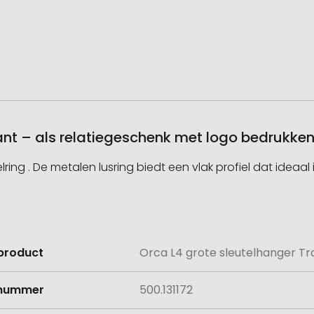
ant – als relatiegeschenk met logo bedrukke
ring . De metalen lusring biedt een vlak profiel dat ideaal
product
Orca L4 grote sleutelhanger T
e
lnummer
500.131172