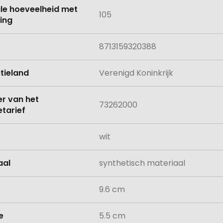
le hoeveelheid met
105
ing
8713159320388
tieland
Verenigd Koninkrijk
 van het
73262000
tarief
wit
aal
synthetisch materiaal
9.6 cm
e
5.5 cm