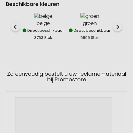
Beschikbare kleuren
beige
groen
z
Direct beschikbaar
Direct beschikbaar
Direct
3763 Stuk
5595 Stuk
9
Zo eenvoudig bestelt u uw reclamemateriaal
bij Promostore