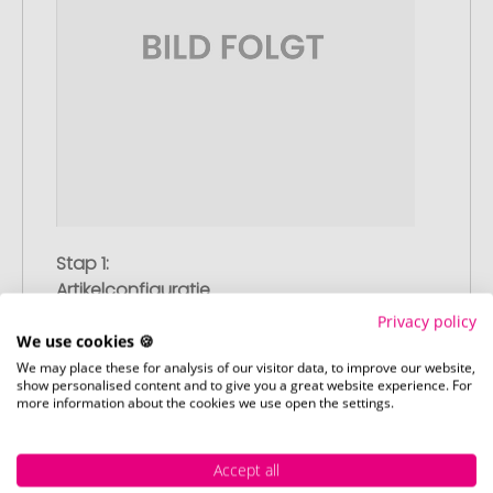
Stap 1:
Artikelconfiguratie
Kies uw gewenste promotieartikelen en
Privacy policy
pas deze aan naar uw wensen. Plaats
We use cookies 🍪
vervolgens de geconfigureerde artikelen
We may place these for analysis of our visitor data, to improve our website,
show personalised content and to give you a great website experience. For
in uw winkelwagen.
more information about the cookies we use open the settings.
Accept all