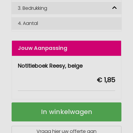
3.
Bedrukking
4.
Aantal
Jouw Aanpassing
Notitieboek Reesy, beige
€ 1,85
Notitieboek
Op
In winkelwagen
Reesy
voorraad
Vraag hier uw offerte aan