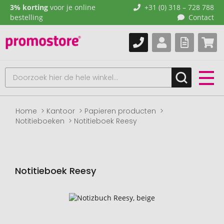
3% korting
voor je online
+31 (0) 318 – 728 788
bestelling
Contact
Home
Kantoor
Papieren producten
Notitieboeken
Notitieboek Reesy
Notitieboek Reesy
Naar
het
einde