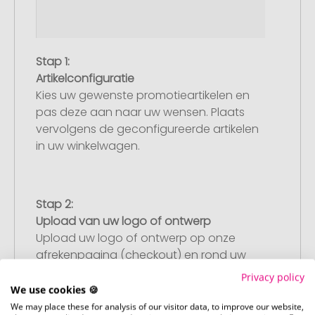
Stap 1:
Artikelconfiguratie
Kies uw gewenste promotieartikelen en
pas deze aan naar uw wensen. Plaats
vervolgens de geconfigureerde artikelen
in uw winkelwagen.
Stap 2:
Upload van uw logo of ontwerp
Upload uw logo of ontwerp op onze
afrekenpagina (checkout) en rond uw
bestelling af. Mocht u op dit moment
Privacy policy
geen geschikt bestand beschikbaar
We use cookies 🍪
hebben, dan kunt u dit later aanleveren.
We may place these for analysis of our visitor data, to improve our website,