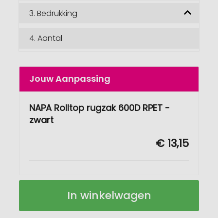
3.
Bedrukking
4.
Aantal
Jouw Aanpassing
NAPA Rolltop rugzak 600D RPET -
zwart
€ 13,15
NAPA
Op
In winkelwagen
Rolltop
voorraad
rugzak
600D