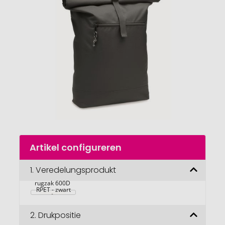
van
de
afbeeldingengalerij
gaan
Naar
Artikel configureren
het
begin
van
1.
Veredelungsprodukt
NAPA Rolltop 
de
rugzak 600D 
afbeeldingengalerij
RPET - zwart
2.
Drukpositie