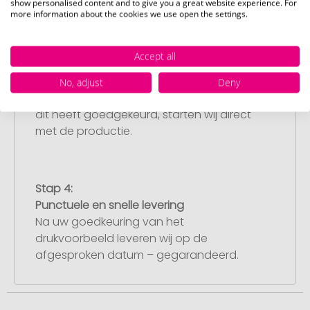
show personalised content and to give you a great website experience. For
more information about the cookies we use open the settings.
Stap 3:
Accept all
Artikelvoorbeeld en goedkeuring
U ontvangt van ons een gratis
No, adjust
Deny
drukvoorbeeld met uw ontwerp. Zodra u
dit heeft goedgekeurd, starten wij direct
met de productie.
Stap 4:
Punctuele en snelle levering
Na uw goedkeuring van het
drukvoorbeeld leveren wij op de
afgesproken datum – gegarandeerd.