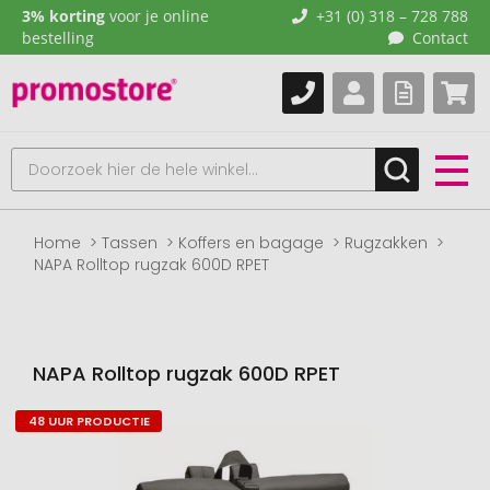
3% korting
voor je online
+31 (0) 318 – 728 788
bestelling
Contact
Home
Tassen
Koffers en bagage
Rugzakken
NAPA Rolltop rugzak 600D RPET
NAPA Rolltop rugzak 600D RPET
48 UUR PRODUCTIE
Naar
het
einde