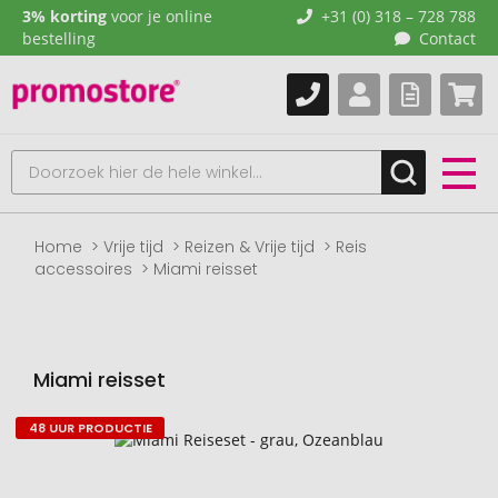
3% korting
voor je online
+31 (0) 318 – 728 788
bestelling
Contact
Home
Vrije tijd
Reizen & Vrije tijd
Reis
accessoires
Miami reisset
Miami reisset
48 UUR PRODUCTIE
Naar
het
einde