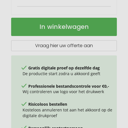
Miami
Op
In winkelwagen
reisset
voorraad
Vraag hier uw offerte aan
Gratis digitale proef op dezelfde dag
De productie start zodra u akkoord geeft
Professionele bestandscontrole voor €0,-
Wij controleren uw logo voor het drukwerk
Risicoloos bestellen
Kosteloos annuleren tot aan het akkoord op de
digitale drukproef
Persoonlijk contactpersoon