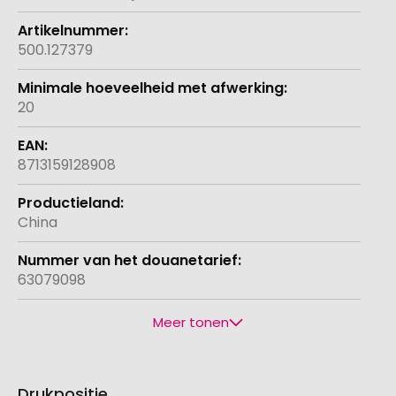
500.127379
20
8713159128908
China
63079098
Meer tonen
Drukpositie