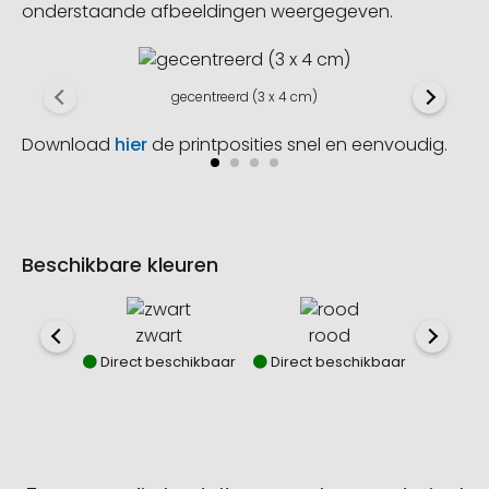
onderstaande afbeeldingen weergegeven.
gecentreerd (3 x 4 cm)
Download
hier
de printposities snel en eenvoudig.
Beschikbare kleuren
zwart
rood
b
Direct beschikbaar
Direct beschikbaar
Direct