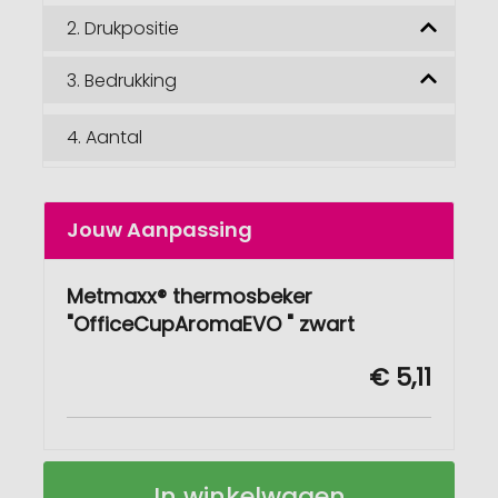
2.
Drukpositie
3.
Bedrukking
4.
Aantal
Jouw Aanpassing
Metmaxx® thermosbeker
"OfficeCupAromaEVO " zwart
€ 5,11
Metmaxx®
Op
In winkelwagen
thermobeker
voorraad