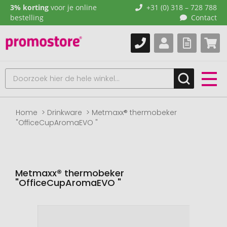
3% korting
voor je online
+31 (0) 318 – 728 788
bestelling
Contact
Home
Drinkware
Metmaxx® thermobeker
"OfficeCupAromaEVO "
Metmaxx® thermobeker
"OfficeCupAromaEVO "
Naar
het