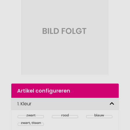
einde
van
de
afbeeldingengalerij
gaan
Naar
Artikel configureren
het
begin
van
1.
Kleur
de
afbeeldingengalerij
zwart
rood
blauw
zwart, titaan