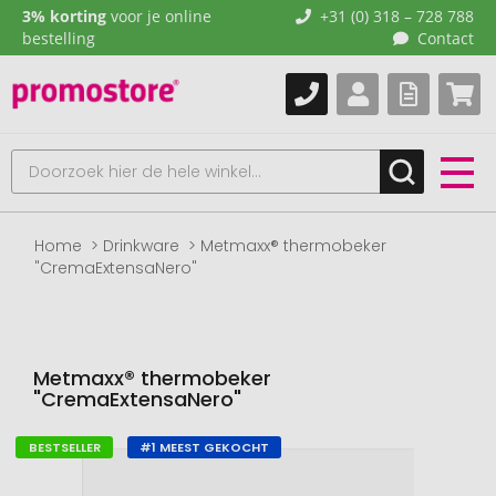
3% korting
voor je online
+31 (0) 318 – 728 788
bestelling
Contact
Home
Drinkware
Metmaxx® thermobeker
"CremaExtensaNero"
Metmaxx® thermobeker
"CremaExtensaNero"
BESTSELLER
#1 MEEST GEKOCHT
Naar
het