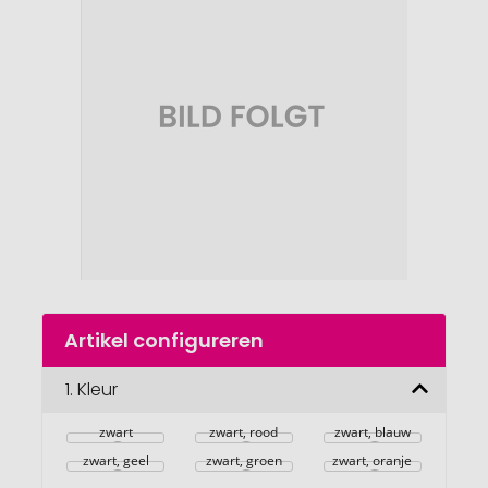
einde
van
de
afbeeldingengalerij
gaan
Naar
Artikel configureren
het
begin
van
1.
Kleur
de
afbeeldingengalerij
zwart
zwart, rood
zwart, blauw
zwart, geel
zwart, groen
zwart, oranje