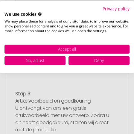
Privacy policy
We use cookies 🍪
We may place these for analysis of our visitor data, to improve our website,
Stap 2:
show personalised content and to give you a great website experience. For
more information about the cookies we use open the settings.
Upload van uw logo of ontwerp
Upload uw logo of ontwerp op onze
afrekenpagina (checkout) en rond uw
Accept all
bestelling af. Mocht u op dit moment
No, adjust
Deny
geen geschikt bestand beschikbaar
hebben, dan kunt u dit later aanleveren.
Stap 3:
Artikelvoorbeeld en goedkeuring
U ontvangt van ons een gratis
drukvoorbeeld met uw ontwerp. Zodra u
dit heeft goedgekeurd, starten wij direct
met de productie.