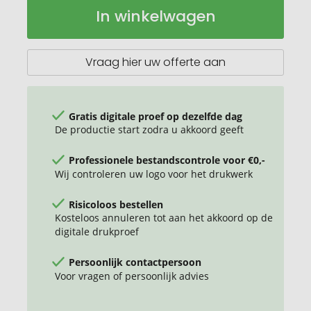
Metmaxx®
Op
In winkelwagen
thermobeker
voorraad
"CremaExtensaNero"
Vraag hier uw offerte aan
Gratis digitale proef op dezelfde dag
De productie start zodra u akkoord geeft
Professionele bestandscontrole voor €0,-
Wij controleren uw logo voor het drukwerk
Risicoloos bestellen
Kosteloos annuleren tot aan het akkoord op de
digitale drukproef
Persoonlijk contactpersoon
Voor vragen of persoonlijk advies