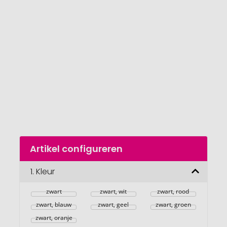
van
de
afbeeldingengalerij
gaan
Naar
Artikel configureren
het
begin
van
1.
Kleur
de
afbeeldingengalerij
zwart
zwart, wit
zwart, rood
zwart, blauw
zwart, geel
zwart, groen
zwart, oranje