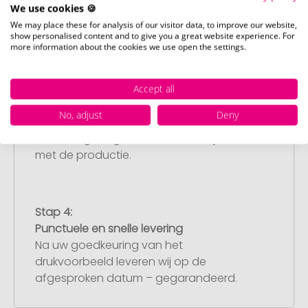
We use cookies 🍪
hebben, dan kunt u dit later aanleveren.
We may place these for analysis of our visitor data, to improve our website,
show personalised content and to give you a great website experience. For
more information about the cookies we use open the settings.
Stap 3:
Artikelvoorbeeld en goedkeuring
Accept all
U ontvangt van ons een gratis
No, adjust
Deny
drukvoorbeeld met uw ontwerp. Zodra u
dit heeft goedgekeurd, starten wij direct
met de productie.
Stap 4:
Punctuele en snelle levering
Na uw goedkeuring van het
drukvoorbeeld leveren wij op de
afgesproken datum – gegarandeerd.