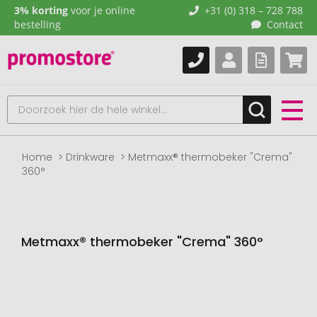
3% korting
voor je online
+31 (0) 318 – 728 788
bestelling
Contact
Home
Drinkware
Metmaxx® thermobeker "Crema"
360°
Metmaxx® thermobeker "Crema" 360°
Naar
het
einde