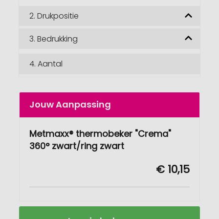
2.
Drukpositie
3.
Bedrukking
4.
Aantal
Jouw Aanpassing
Metmaxx® thermobeker "Crema"
360° zwart/ring zwart
€ 10,15
Metmaxx®
Op