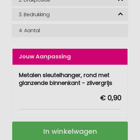
3.
Bedrukking
4.
Aantal
Jouw Aanpassing
Metalen sleutelhanger, rond met
glanzende binnenkant - zilvergrijs
€ 0,90
Metalen
Op
In winkelwagen
sleutelhanger,
voorraad
rond