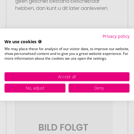
geen geschikt bestand beschikbaar
hebben, dan kunt u dit later aanleveren.
Stap 3:
Privacy policy
Artikelvoorbeeld en goedkeuring
We use cookies 🍪
U ontvangt van ons een gratis
We may place these for analysis of our visitor data, to improve our website,
show personalised content and to give you a great website experience. For
drukvoorbeeld met uw ontwerp. Zodra u
more information about the cookies we use open the settings.
dit heeft goedgekeurd, starten wij direct
met de productie.
Accept all
No, adjust
Deny