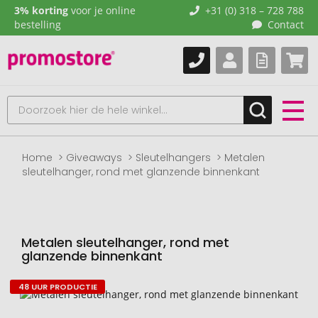
3% korting
voor je online
+31 (0) 318 – 728 788
bestelling
Contact
Home
Giveaways
Sleutelhangers
Metalen
sleutelhanger, rond met glanzende binnenkant
Metalen sleutelhanger, rond met
glanzende binnenkant
48 UUR PRODUCTIE
Naar
het